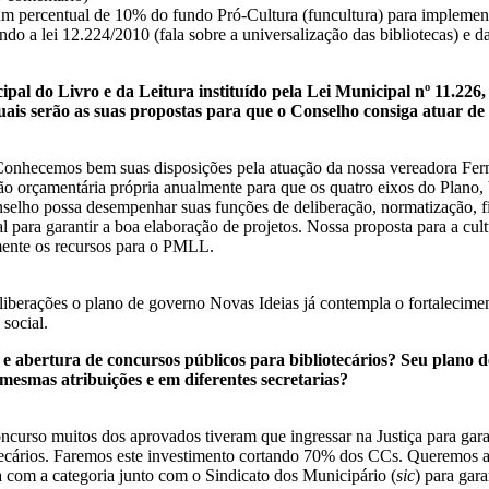
 um percentual de 10% do fundo Pró-Cultura (funcultura) para implemen
o a lei 12.224/2010 (fala sobre a universalização das bibliotecas) e da 
al do Livro e da Leitura instituído pela Lei Municipal nº 11.226,
Quais serão as suas propostas para que o Conselho consiga atuar de
onhecemos bem suas disposições pela atuação da nossa vereadora Fern
ão orçamentária própria anualmente para que os quatro eixos do Plano
onselho possa desempenhar suas funções de deliberação, normatização, 
 para garantir a boa elaboração de projetos. Nossa proposta para a cul
mente os recursos para o PMLL.
eliberações o plano de governo Novas Ideias já contempla o fortaleci
social.
 e abertura de concursos públicos para bibliotecários? Seu plano
 mesmas atribuições e em diferentes secretarias?
concurso muitos dos aprovados tiveram que ingressar na Justiça para gar
otecários. Faremos este investimento cortando 70% dos CCs. Queremos a
com a categoria junto com o Sindicato dos Municipário (
sic
) para gara