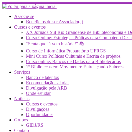
Skip
to
content
Associe-se
Benefícios de ser Associado(a)
Cursos e eventos
XX Jornada Sul-Rio-Grandense de Biblioteconomia e 
Curso Online: Estratégias Práticas para Combater a 
“Senta que lá vem história!” 📚
Curso de Informática Preparatório UFRGS
Mini Curso Políticas Culturais e Escrita de projetos
Curso online: Bancos de Dados para Bibliotecários
1º Bibliotecas em Movimento: Entrelaçando Saberes
Serviços
Banco de talentos
Recomendação salarial
Divulgação pela ARB
Onde estudar
Notícias
Cursos e eventos
Divulgações
Oportunidades
Grupos
GIDJ/RS
Contato