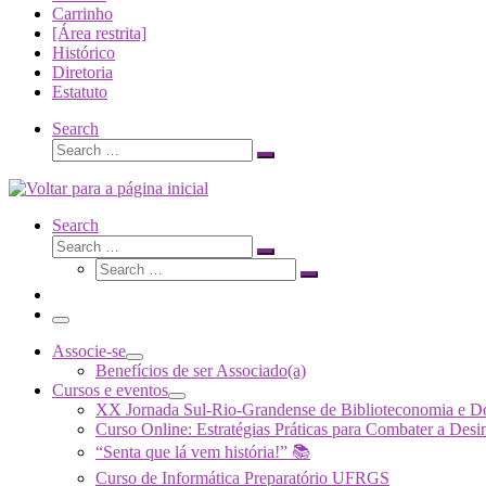
Carrinho
[Área restrita]
Histórico
Diretoria
Estatuto
Search
Search
Search
…
Search
Search
Search
Search
…
Search
…
Menu
Associe-se
Benefícios de ser Associado(a)
Cursos e eventos
XX Jornada Sul-Rio-Grandense de Biblioteconomia e 
Curso Online: Estratégias Práticas para Combater a 
“Senta que lá vem história!” 📚
Curso de Informática Preparatório UFRGS