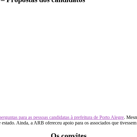
erguntas para as pessoas candidatas à prefeitura de Porto Alegre
. Mesm
e estado. Ainda, a ARB ofereceu apoio para os associados que tivessem
Os convites