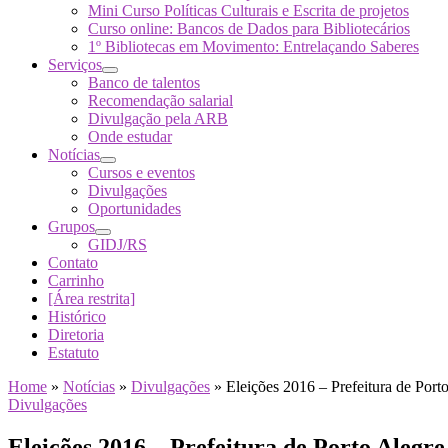
Mini Curso Políticas Culturais e Escrita de projetos
Curso online: Bancos de Dados para Bibliotecários
1º Bibliotecas em Movimento: Entrelaçando Saberes
Serviços
Banco de talentos
Recomendação salarial
Divulgação pela ARB
Onde estudar
Notícias
Cursos e eventos
Divulgações
Oportunidades
Grupos
GIDJ/RS
Contato
Carrinho
[Área restrita]
Histórico
Diretoria
Estatuto
Home
»
Notícias
»
Divulgações
»
Eleições 2016 – Prefeitura de Port
Divulgações
Eleições 2016 – Prefeitura de Porto Alegre