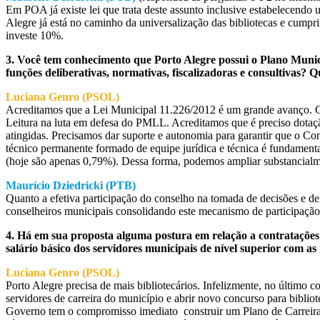
Em POA já existe lei que trata deste assunto inclusive estabelecendo
Alegre já está no caminho da universalização das bibliotecas e cumprind
investe 10%.
3. Você tem conhecimento que Porto Alegre possui o Plano Municip
funções deliberativas, normativas, fiscalizadoras e consultivas? 
Luciana Genro (PSOL)
Acreditamos que a Lei Municipal 11.226/2012 é um grande avanço. C
Leitura na luta em defesa do PMLL. Acreditamos que é preciso dotaç
atingidas. Precisamos dar suporte e autonomia para garantir que o C
técnico permanente formado de equipe jurídica e técnica é fundamental
(hoje são apenas 0,79%). Dessa forma, podemos ampliar substancial
Maurício Dziedricki (PTB)
Quanto a efetiva participação do conselho na tomada de decisões e d
conselheiros municipais consolidando este mecanismo de participação 
4. Há em sua proposta alguma postura em relação a contratações
salário básico dos servidores municipais de nível superior com as
Luciana Genro (PSOL)
Porto Alegre precisa de mais bibliotecários. Infelizmente, no último 
servidores de carreira do município e abrir novo concurso para bibli
Governo tem o compromisso imediato construir um Plano de Carreira 