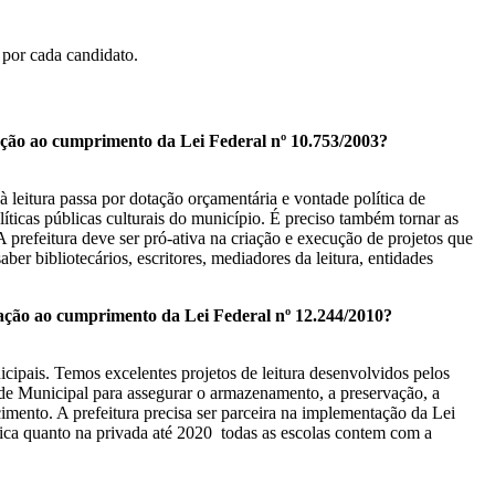
 por cada candidato.
lação ao cumprimento da Lei Federal nº 10.753/2003?
à leitura passa por dotação orçamentária e vontade política de
ticas públicas culturais do município. É preciso também tornar as
 prefeitura deve ser pró-ativa na criação e execução de projetos que
ber bibliotecários, escritores, mediadores da leitura, entidades
elação ao cumprimento da Lei Federal nº 12.244/2010?
cipais. Temos excelentes projetos de leitura desenvolvidos pelos
Rede Municipal para assegurar o armazenamento, a preservação, a
mento. A prefeitura precisa ser parceira na implementação da Lei
lica quanto na privada até 2020 todas as escolas contem com a