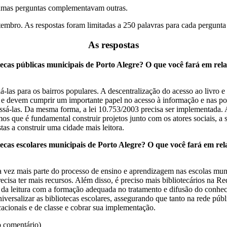
lgumas perguntas complementavam outras.
tembro. As respostas foram limitadas a 250 palavras para cada pergunta
​​​As respostas
iotecas públicas municipais de Porto Alegre? O que você fará em re
á-las para os bairros populares. A descentralização do acesso ao livro e 
 e devem cumprir um importante papel no acesso à informação e nas polí
ssá-las. Da mesma forma, a lei 10.753/2003 precisa ser implementada. A
os que é fundamental construir projetos junto com os atores sociais, a sa
tas a construir uma cidade mais leitora.
otecas escolares municipais de Porto Alegre? O que você fará em r
a vez mais parte do processo de ensino e aprendizagem nas escolas muni
ecisa ter mais recursos. Além disso, é preciso mais bibliotecários na 
a leitura com a formação adequada no tratamento e difusão do conheci
ersalizar as bibliotecas escolares, assegurando que tanto na rede púb
ucacionais e de classe e cobrar sua implementação.
 comentário)