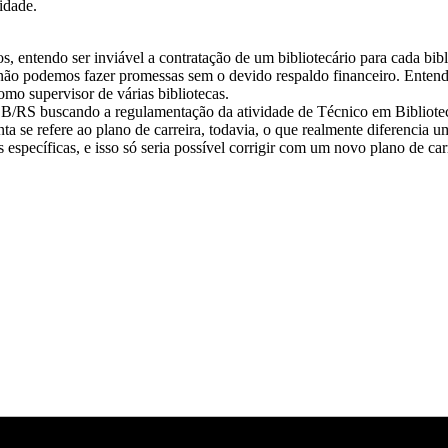
idade.
s, entendo ser inviável a contratação de um bibliotecário para cada bib
 não podemos fazer promessas sem o devido respaldo financeiro. Enten
omo supervisor de várias bibliotecas.
 PSB/RS buscando a regulamentação da atividade de Técnico em Bibliotec
ta se refere ao plano de carreira, todavia, o que realmente diferencia u
específicas, e isso só seria possível corrigir com um novo plano de carr