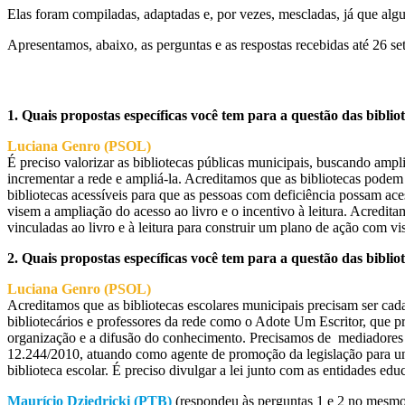
Elas foram compiladas, adaptadas e, por vezes, mescladas, já que a
Apresentamos, abaixo, as perguntas e as respostas recebidas até 26 se
1. Quais propostas específicas você tem para a questão das bibl
Luciana Genro (PSOL)
É preciso valorizar as bibliotecas públicas municipais, buscando ampli
incrementar a rede e ampliá-la. Acreditamos que as bibliotecas podem
bibliotecas acessíveis para que as pessoas com deficiência possam ace
visem a ampliação do acesso ao livro e o incentivo à leitura. Acreditam
vinculadas ao livro e à leitura para construir um plano de ação com vis
2. Quais propostas específicas você tem para a questão das bibli
Luciana Genro (PSOL)
Acreditamos que as bibliotecas escolares municipais precisam ser cad
bibliotecários e professores da rede como o Adote Um Escritor, que pr
organização e a difusão do conhecimento. Precisamos de mediadores d
12.244/2010, atuando como agente de promoção da legislação para univ
biblioteca escolar. É preciso divulgar a lei junto com as entidades ed
Maurício Dziedricki (PTB)
(respondeu às perguntas 1 e 2 no mesmo