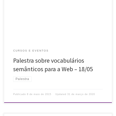
linguagem em Biblioteconomia e Ciência da Informação
Contexto, evolução e fundamentos teóricos dos vocabulários
semânticos para a Web Palestrante: José Antonio Moreiro […]
CURSOS E EVENTOS
Palestra sobre vocabulários
semânticos para a Web – 18/05
Palestra
Publicado
8 de maio de 2015
Updated
31 de março de 2020