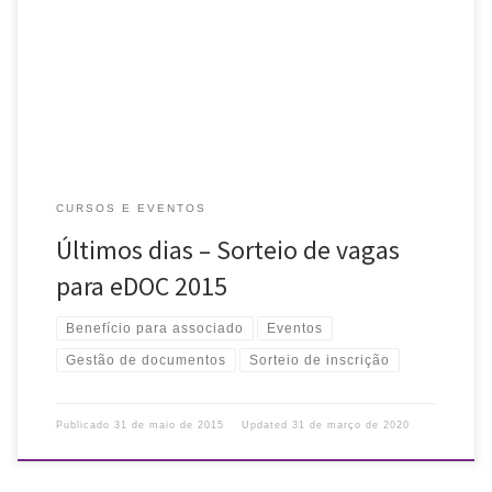
A ARB está sorteando entre os associados 2 vagas para o evento
eDOC 2015 – Gestão de documentos híbridos: do ambiente físico
ao digital com ênfase em ambientes jurídicos, que […]
CURSOS E EVENTOS
Últimos dias – Sorteio de vagas
para eDOC 2015
Benefício para associado
Eventos
Gestão de documentos
Sorteio de inscrição
Publicado
31 de maio de 2015
Updated
31 de março de 2020