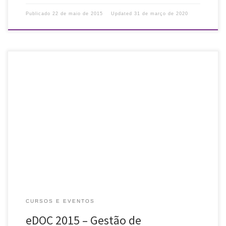
Publicado
22 de maio de 2015
Updated
31 de março de 2020
Divulgamos evento que mostrará soluções, produtos e serviços
que compõem o universo da gestão da informação e tecnologias
correlatas. O tema da 3ª edição em Porto Alegre abordará os
seguintes […]
CURSOS E EVENTOS
eDOC 2015 – Gestão de