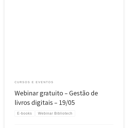
Webinar gratuito organizado pela Bibliotech [*] terá Liliana Giusti
Serra, autora de “Livro digital e bibliotecas”, falando sobre a
gestão de livros digitais e sobre como trabalhar com as
modalidades […]
CURSOS E EVENTOS
Webinar gratuito – Gestão de
livros digitais – 19/05
E-books
Webinar Bibliotech