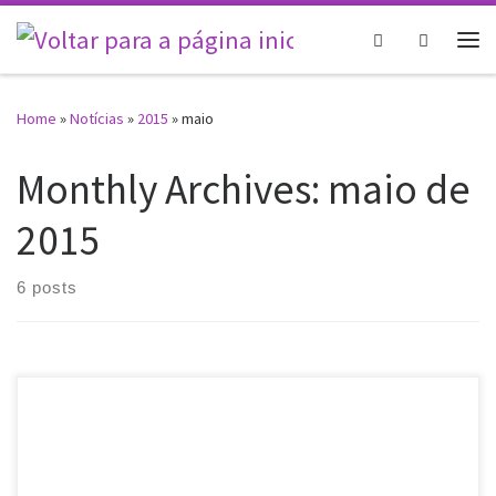
Skip to content
Search
Me
Home
»
Notícias
»
2015
»
maio
Monthly Archives:
maio de
2015
6 posts