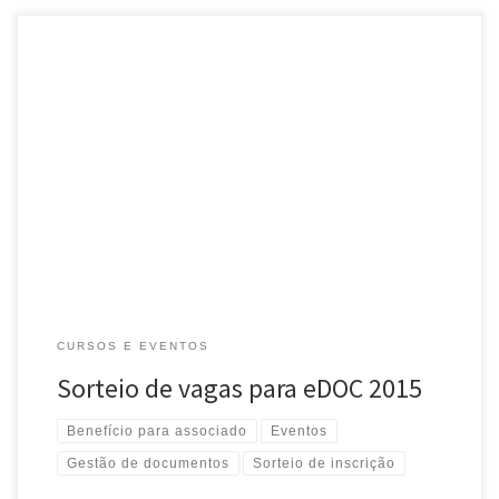
Em parceria com a eDOC – Capacitação e Consultoria, a ARB está
sorteando duas inscrições para o evento eDOC 2015 – Gestão de
documentos híbridos: do ambiente físico ao digital […]
CURSOS E EVENTOS
Sorteio de vagas para eDOC 2015
Benefício para associado
Eventos
Gestão de documentos
Sorteio de inscrição