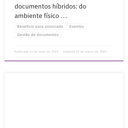
documentos híbridos: do
ambiente físico …
Benefício para associado
Eventos
Gestão de documentos
Publicado
21 de maio de 2015
Updated
31 de março de 2020
Promovemos palestra sobre RDA com Fabrício Assumpção (*).
Mudanças e desafios na utilização do RDA Data: 28/05/2015,
quinta Horário: 19h Público-alvo: estudantes de Biblioteconomia e
bibliotecários Local: Anexo I do […]