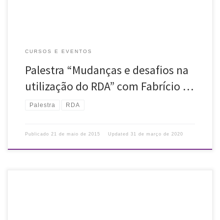
CURSOS E EVENTOS
Palestra “Mudanças e desafios na
utilização do RDA” com Fabrício …
Palestra
RDA
Publicado
21 de maio de 2015
Updated
31 de março de 2020
Divulgamos palestra com professor da Espanha. Estudos da