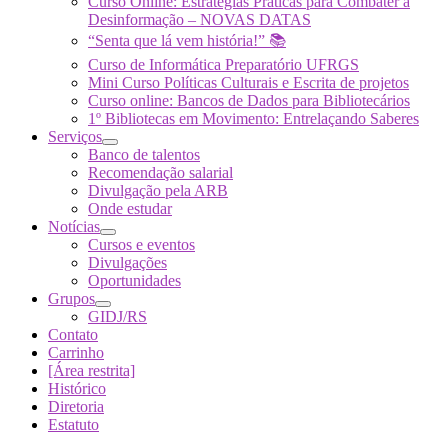
Curso Online: Estratégias Práticas para Combater a
Desinformação – NOVAS DATAS
“Senta que lá vem história!” 📚
Curso de Informática Preparatório UFRGS
Mini Curso Políticas Culturais e Escrita de projetos
Curso online: Bancos de Dados para Bibliotecários
1º Bibliotecas em Movimento: Entrelaçando Saberes
Serviços
Banco de talentos
Recomendação salarial
Divulgação pela ARB
Onde estudar
Notícias
Cursos e eventos
Divulgações
Oportunidades
Grupos
GIDJ/RS
Contato
Carrinho
[Área restrita]
Histórico
Diretoria
Estatuto