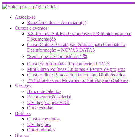
Skip
to
content
Associe-se
Benefícios de ser Associado(a)
Cursos e eventos
XX Jornada Sul-Rio-Grandense de Biblioteconomia e
Documentação
Curso Online: Estratégias Práticas para Combater a
Desinformação – NOVAS DATAS
“Senta que lá vem história!” 📚
Curso de Informática Preparatório UFRGS
Mini Curso Políticas Culturais e Escrita de projetos
Curso online: Bancos de Dados para Bibliotecários
1º Bibliotecas em Movimento: Entrelaçando Saberes
Serviços
Banco de talentos
Recomendação salarial
Divulgação pela ARB
Onde estudar
Notícias
Cursos e eventos
Divulgações
Oportunidades
Grupos