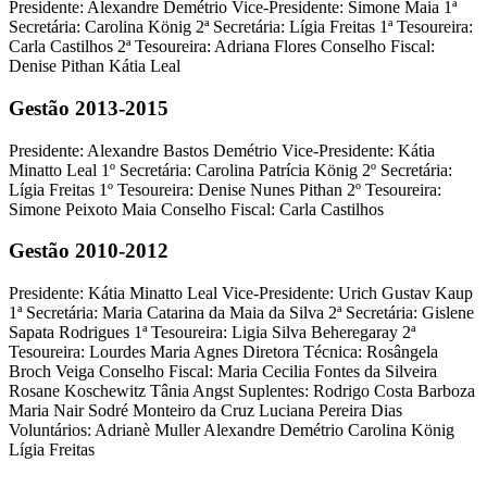
Presidente: Alexandre Demétrio Vice-Presidente: Simone Maia 1ª
Secretária: Carolina König 2ª Secretária: Lígia Freitas 1ª Tesoureira:
Carla Castilhos 2ª Tesoureira: Adriana Flores Conselho Fiscal:
Denise Pithan Kátia Leal
Gestão 2013-2015
Presidente: Alexandre Bastos Demétrio Vice-Presidente: Kátia
Minatto Leal 1º Secretária: Carolina Patrícia König 2º Secretária:
Lígia Freitas 1º Tesoureira: Denise Nunes Pithan 2º Tesoureira:
Simone Peixoto Maia Conselho Fiscal: Carla Castilhos
Gestão 2010-2012
Presidente: Kátia Minatto Leal Vice-Presidente: Urich Gustav Kaup
1ª Secretária: Maria Catarina da Maia da Silva 2ª Secretária: Gislene
Sapata Rodrigues 1ª Tesoureira: Ligia Silva Beheregaray 2ª
Tesoureira: Lourdes Maria Agnes Diretora Técnica: Rosângela
Broch Veiga Conselho Fiscal: Maria Cecilia Fontes da Silveira
Rosane Koschewitz Tânia Angst Suplentes: Rodrigo Costa Barboza
Maria Nair Sodré Monteiro da Cruz Luciana Pereira Dias
Voluntários: Adrianè Muller Alexandre Demétrio Carolina König
Lígia Freitas