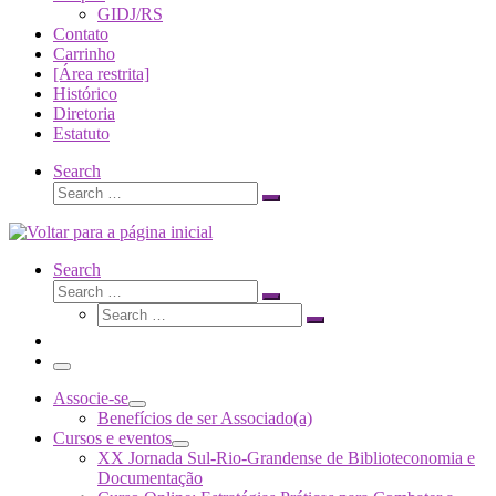
GIDJ/RS
Contato
Carrinho
[Área restrita]
Histórico
Diretoria
Estatuto
Search
Search
Search
…
Search
Search
Search
Search
…
Search
…
Menu
Associe-se
Benefícios de ser Associado(a)
Cursos e eventos
XX Jornada Sul-Rio-Grandense de Biblioteconomia e
Documentação