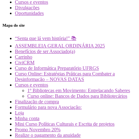
Cursos e eventos
Divulgações
Oportunidades
Mapa do site
“Senta que lá vem história!” 📚
ASSEMBLEIA GERAL ORDINÁRIA 2025
Benefícios de ser Associado(a)
Carrinho
CiviCRM
Curso de Informática Preparatório UFRGS
Curso Online: Estratégias Práticas para Combater a
Desinformação – NOVAS DATAS
Cursos e eventos
1º Bibliotecas em Movimento: Entrelaçando Saberes
Curso online: Bancos de Dados para Bibliotecários
Finalização de compra
Formulário para nova Associação:
Loja
Minha conta
Mini Curso Políticas Culturais e Escrita de projetos
Promo Novembro 20%
Realize o pagamento da anuidade