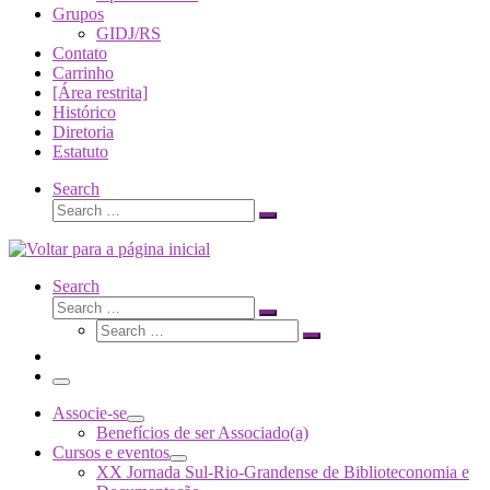
Grupos
GIDJ/RS
Contato
Carrinho
[Área restrita]
Histórico
Diretoria
Estatuto
Search
Search
Search
…
Search
Search
Search
Search
…
Search
…
Menu
Associe-se
Benefícios de ser Associado(a)
Cursos e eventos
XX Jornada Sul-Rio-Grandense de Biblioteconomia e