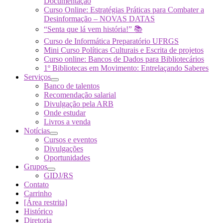
Documentação
Curso Online: Estratégias Práticas para Combater a
Desinformação – NOVAS DATAS
“Senta que lá vem história!” 📚
Curso de Informática Preparatório UFRGS
Mini Curso Políticas Culturais e Escrita de projetos
Curso online: Bancos de Dados para Bibliotecários
1º Bibliotecas em Movimento: Entrelaçando Saberes
Serviços
Banco de talentos
Recomendação salarial
Divulgação pela ARB
Onde estudar
Livros a venda
Notícias
Cursos e eventos
Divulgações
Oportunidades
Grupos
GIDJ/RS
Contato
Carrinho
[Área restrita]
Histórico
Diretoria