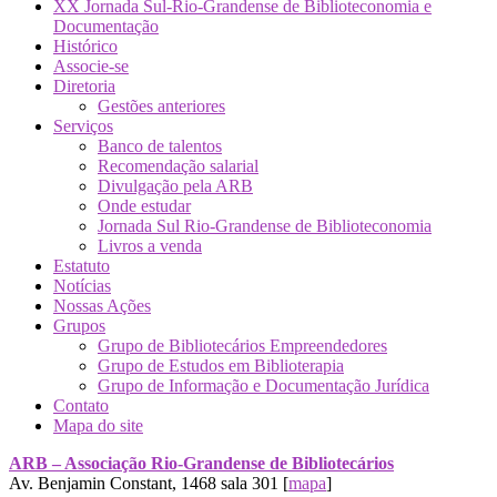
XX Jornada Sul-Rio-Grandense de Biblioteconomia e
Documentação
Histórico
Associe-se
Diretoria
Gestões anteriores
Serviços
Banco de talentos
Recomendação salarial
Divulgação pela ARB
Onde estudar
Jornada Sul Rio-Grandense de Biblioteconomia
Livros a venda
Estatuto
Notícias
Nossas Ações
Grupos
Grupo de Bibliotecários Empreendedores
Grupo de Estudos em Biblioterapia
Grupo de Informação e Documentação Jurídica
Contato
Mapa do site
ARB – Associação Rio-Grandense de Bibliotecários
Av. Benjamin Constant, 1468 sala 301 [
mapa
]