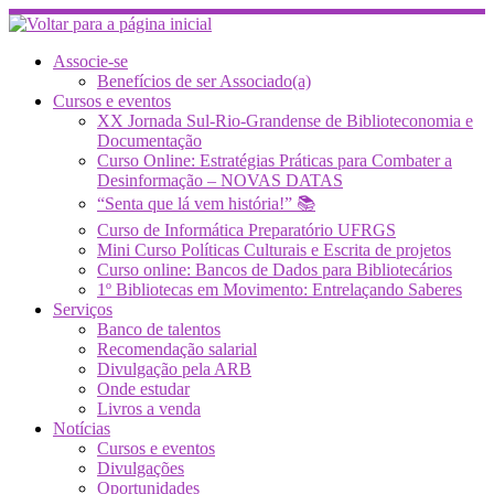
Skip
to
content
Associe-se
Benefícios de ser Associado(a)
Cursos e eventos
XX Jornada Sul-Rio-Grandense de Biblioteconomia e
Documentação
Curso Online: Estratégias Práticas para Combater a
Desinformação – NOVAS DATAS
“Senta que lá vem história!” 📚
Curso de Informática Preparatório UFRGS
Mini Curso Políticas Culturais e Escrita de projetos
Curso online: Bancos de Dados para Bibliotecários
1º Bibliotecas em Movimento: Entrelaçando Saberes
Serviços
Banco de talentos
Recomendação salarial
Divulgação pela ARB
Onde estudar
Livros a venda
Notícias
Cursos e eventos
Divulgações
Oportunidades