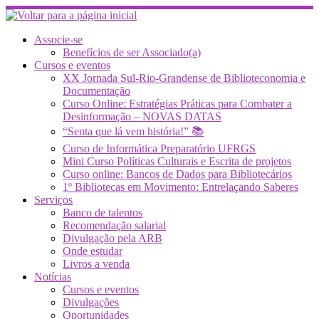
Skip
to
content
Associe-se
Benefícios de ser Associado(a)
Cursos e eventos
XX Jornada Sul-Rio-Grandense de Biblioteconomia e
Documentação
Curso Online: Estratégias Práticas para Combater a
Desinformação – NOVAS DATAS
“Senta que lá vem história!” 📚
Curso de Informática Preparatório UFRGS
Mini Curso Políticas Culturais e Escrita de projetos
Curso online: Bancos de Dados para Bibliotecários
1º Bibliotecas em Movimento: Entrelaçando Saberes
Serviços
Banco de talentos
Recomendação salarial
Divulgação pela ARB
Onde estudar
Livros a venda
Notícias
Cursos e eventos
Divulgações
Oportunidades