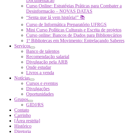
Documentação
Curso Online: Estratégias Práticas para Combater a
Desinformação – NOVAS DATAS
“Senta que lá vem história!” 📚
Curso de Informática Preparatório UFRGS
Mini Curso Políticas Culturais e Escrita de projetos
Curso online: Bancos de Dados para Bibliotecários
1º Bibliotecas em Movimento: Entrelaçando Saberes
Serviços
Banco de talentos
Recomendação salarial
Divulgação pela ARB
Onde estudar
Livros a venda
Notícias
Cursos e eventos
Divulgações
Oportunidades
Grupos
GIDJ/RS
Contato
Carrinho
[Área restrita]
Histórico
Diretoria