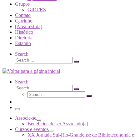
Grupos
GIDJ/RS
Contato
Carrinho
[Área restrita]
Histórico
Diretoria
Estatuto
Search
Search
Search
…
Search
Search
Search
Search
…
Search
…
Menu
Associe-se
Benefícios de ser Associado(a)
Cursos e eventos
XX Jornada Sul-Rio-Grandense de Biblioteconomia e