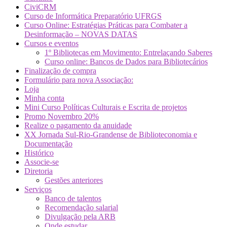
CiviCRM
Curso de Informática Preparatório UFRGS
Curso Online: Estratégias Práticas para Combater a
Desinformação – NOVAS DATAS
Cursos e eventos
1º Bibliotecas em Movimento: Entrelaçando Saberes
Curso online: Bancos de Dados para Bibliotecários
Finalização de compra
Formulário para nova Associação:
Loja
Minha conta
Mini Curso Políticas Culturais e Escrita de projetos
Promo Novembro 20%
Realize o pagamento da anuidade
XX Jornada Sul-Rio-Grandense de Biblioteconomia e
Documentação
Histórico
Associe-se
Diretoria
Gestões anteriores
Serviços
Banco de talentos
Recomendação salarial
Divulgação pela ARB
Onde estudar