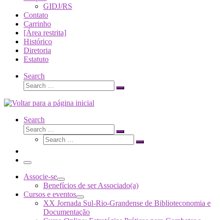
GIDJ/RS
Contato
Carrinho
[Área restrita]
Histórico
Diretoria
Estatuto
Search
Search
Search
…
Search
Search
Search
Search
…
Search
…
Menu
Associe-se
Benefícios de ser Associado(a)
Cursos e eventos
XX Jornada Sul-Rio-Grandense de Biblioteconomia e
Documentação