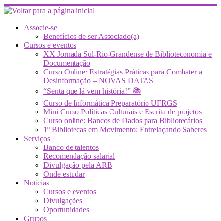
Skip
to
content
Associe-se
Benefícios de ser Associado(a)
Cursos e eventos
XX Jornada Sul-Rio-Grandense de Biblioteconomia e
Documentação
Curso Online: Estratégias Práticas para Combater a
Desinformação – NOVAS DATAS
“Senta que lá vem história!” 📚
Curso de Informática Preparatório UFRGS
Mini Curso Políticas Culturais e Escrita de projetos
Curso online: Bancos de Dados para Bibliotecários
1º Bibliotecas em Movimento: Entrelaçando Saberes
Serviços
Banco de talentos
Recomendação salarial
Divulgação pela ARB
Onde estudar
Notícias
Cursos e eventos
Divulgações
Oportunidades
Grupos