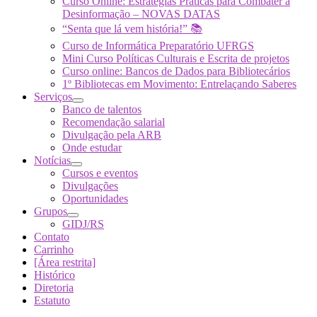
Curso Online: Estratégias Práticas para Combater a
Desinformação – NOVAS DATAS
“Senta que lá vem história!” 📚
Curso de Informática Preparatório UFRGS
Mini Curso Políticas Culturais e Escrita de projetos
Curso online: Bancos de Dados para Bibliotecários
1º Bibliotecas em Movimento: Entrelaçando Saberes
Serviços
Banco de talentos
Recomendação salarial
Divulgação pela ARB
Onde estudar
Notícias
Cursos e eventos
Divulgações
Oportunidades
Grupos
GIDJ/RS
Contato
Carrinho
[Área restrita]
Histórico
Diretoria
Estatuto