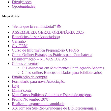
Divulgações
Oportunidades
Mapa do site
“Senta que lá vem história!” 📚
ASSEMBLEIA GERAL ORDINÁRIA 2025
Benefícios de ser Associado(a)
Carrinho
CiviCRM
Curso de Informática Preparatório UFRGS
Curso Online: Estratégias Práticas para Combater a
Desinformação – NOVAS DATAS
Cursos e eventos
1º Bibliotecas em Movimento: Entrelaçando Saberes
Curso online: Bancos de Dados para Bibliotecários
Finalização de compra
Formulário para nova Associação:
Loja
Minha conta
Mini Curso Políticas Culturais e Escrita de projetos
Promo Novembro 20%
Realize o pagamento da anuidade
XX Jornada Sul-Rio-Grandense de Biblioteconomia e