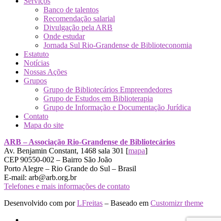
Serviços
Banco de talentos
Recomendação salarial
Divulgação pela ARB
Onde estudar
Jornada Sul Rio-Grandense de Biblioteconomia
Estatuto
Notícias
Nossas Ações
Grupos
Grupo de Bibliotecários Empreendedores
Grupo de Estudos em Biblioterapia
Grupo de Informação e Documentação Jurídica
Contato
Mapa do site
ARB – Associação Rio-Grandense de Bibliotecários
Av. Benjamin Constant, 1468 sala 301 [
mapa
]
CEP 90550-002 – Bairro São João
Porto Alegre – Rio Grande do Sul – Brasil
E-mail: arb@arb.org.br
Telefones e mais informações de contato
Desenvolvido com
por
LFreitas
– Baseado em
Customizr theme