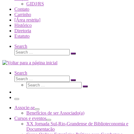
GIDJ/RS
Contato
Carrinho
[Área restrita]
Histórico
Diretoria
Estatuto
Search
Search
Search
…
Search
Search
Search
Search
…
Search
…
Menu
Associe-se
Benefícios de ser Associado(a)
Cursos e eventos
XX Jornada Sul-Rio-Grandense de Biblioteconomia e
Documentação