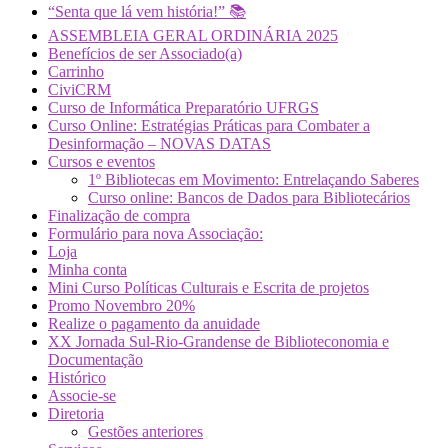
“Senta que lá vem história!” 📚
ASSEMBLEIA GERAL ORDINÁRIA 2025
Benefícios de ser Associado(a)
Carrinho
CiviCRM
Curso de Informática Preparatório UFRGS
Curso Online: Estratégias Práticas para Combater a
Desinformação – NOVAS DATAS
Cursos e eventos
1º Bibliotecas em Movimento: Entrelaçando Saberes
Curso online: Bancos de Dados para Bibliotecários
Finalização de compra
Formulário para nova Associação:
Loja
Minha conta
Mini Curso Políticas Culturais e Escrita de projetos
Promo Novembro 20%
Realize o pagamento da anuidade
XX Jornada Sul-Rio-Grandense de Biblioteconomia e
Documentação
Histórico
Associe-se
Diretoria
Gestões anteriores