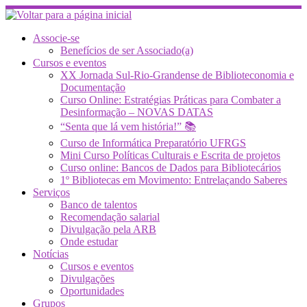
Skip
to
content
Associe-se
Benefícios de ser Associado(a)
Cursos e eventos
XX Jornada Sul-Rio-Grandense de Biblioteconomia e
Documentação
Curso Online: Estratégias Práticas para Combater a
Desinformação – NOVAS DATAS
“Senta que lá vem história!” 📚
Curso de Informática Preparatório UFRGS
Mini Curso Políticas Culturais e Escrita de projetos
Curso online: Bancos de Dados para Bibliotecários
1º Bibliotecas em Movimento: Entrelaçando Saberes
Serviços
Banco de talentos
Recomendação salarial
Divulgação pela ARB
Onde estudar
Notícias
Cursos e eventos
Divulgações
Oportunidades
Grupos