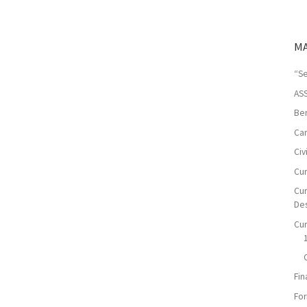
MA
“Se
AS
Ben
Car
Ci
Cur
Cur
De
Cur
Fin
For