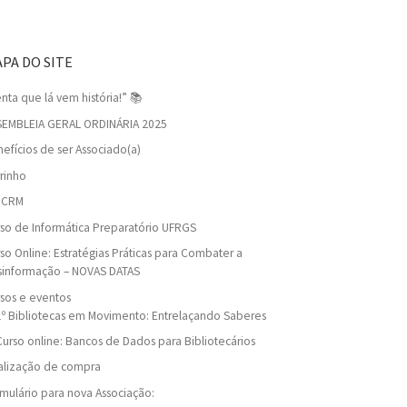
PA DO SITE
nta que lá vem história!” 📚
SEMBLEIA GERAL ORDINÁRIA 2025
efícios de ser Associado(a)
rinho
viCRM
so de Informática Preparatório UFRGS
so Online: Estratégias Práticas para Combater a
sinformação – NOVAS DATAS
sos e eventos
1º Bibliotecas em Movimento: Entrelaçando Saberes
Curso online: Bancos de Dados para Bibliotecários
alização de compra
mulário para nova Associação: