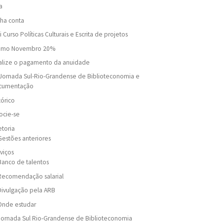
a
ha conta
i Curso Políticas Culturais e Escrita de projetos
omo Novembro 20%
alize o pagamento da anuidade
Jornada Sul-Rio-Grandense de Biblioteconomia e
cumentação
tórico
ocie-se
etoria
Gestões anteriores
viços
Banco de talentos
Recomendação salarial
Divulgação pela ARB
Onde estudar
Jornada Sul Rio-Grandense de Biblioteconomia