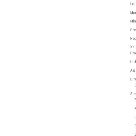
Loj
Min
Min
Pr
Re
XX 
Do
His
Ass
Dir
Ser