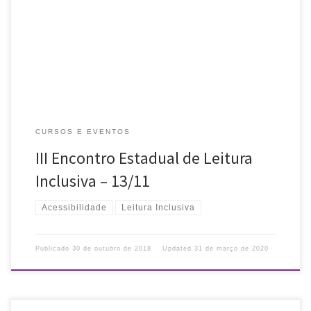
A Rede de Leitura Inclusiva no Rio Grande do Sul (GT – RS POA)
convida para o III ENCONTRO ESTADUAL DE LEITURA INCLUSIVA, que
será realizado no dia 13 de novembro […]
CURSOS E EVENTOS
III Encontro Estadual de Leitura
Inclusiva – 13/11
Acessibilidade
Leitura Inclusiva
Publicado
30 de outubro de 2018
Updated
31 de março de 2020