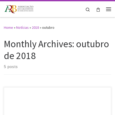
Skip to content
Search
Me
Home
»
Notícias
»
2018
»
outubro
Monthly Archives:
outubro
de 2018
5 posts