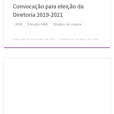
Convocação para eleição da
Diretoria 2019-2021
ARB
Eleição ARB
Órgãos de classe
Publicado
23 de outubro de 2018
Updated
31 de março de 2020
Fique atento: em breve divulgaremos informações sobre as
eleições para Diretoria ARB 2019-2021. Associe-se! Além de poder
concorrer em uma chapa e votar nas eleições, você ganha
benefícios como descontos […]