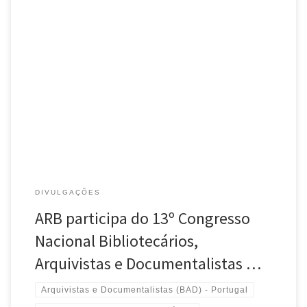
A Associação Rio-grandense de Bibliotecários (ARB) foi convidada
a participar do 13º Congresso Nacional Bibliotecários, Arquivistas e
Documentalistas (BAD) em Portugal, que começou ontem, 24 de
outubro de 2018. A […]
DIVULGAÇÕES
ARB participa do 13º Congresso
Nacional Bibliotecários,
Arquivistas e Documentalistas …
Arquivistas e Documentalistas (BAD) - Portugal