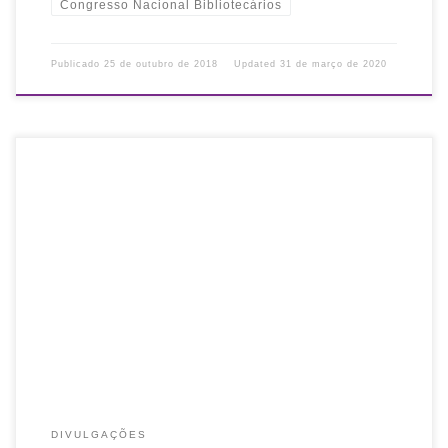
Congresso Nacional Bibliotecários
Publicado
25 de outubro de 2018
Updated
31 de março de 2020
Conforme anunciado na edição impressa do jornal Correio do
Povo no último sábado (20 de outubro de 2018, página 18), a
Comissão Eleitoral convoca seus associados para a eleição da […]
DIVULGAÇÕES