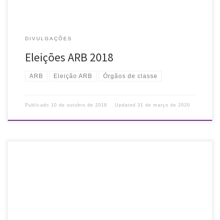
DIVULGAÇÕES
Eleições ARB 2018
ARB
Eleição ARB
Órgãos de classe
Publicado
10 de outubro de 2018
Updated
31 de março de 2020
O Museu Nacional lançou uma campanha de financiamento
coletivo, por meio da plataforma Benfeitoria, para retomar as
atividades do Museu com escolas. A campanha está no ar até
21/11/2018 e […]