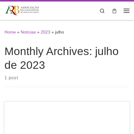
Skip to content
Search
Me
Home
»
Notícias
»
2023
»
julho
Monthly Archives:
julho
de 2023
1 post
A Associação Rio-Grandense de Bibliotecários divulga o