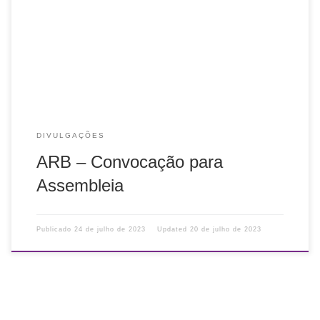
Edital de Convocação de Assembleia Geral Extraordinária,
que será realizada no dia 10 de agosto de 2023, às 19:30
horas. Para link de […]
DIVULGAÇÕES
ARB – Convocação para
Assembleia
Publicado
24 de julho de 2023
Updated
20 de julho de 2023