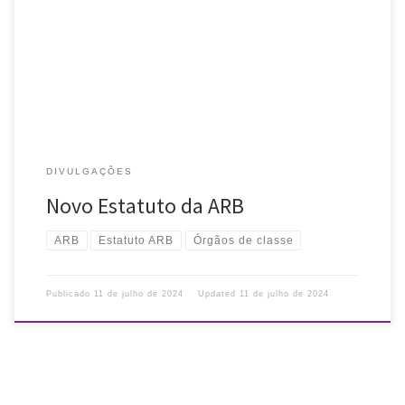
Conheça o Estatuto da ARB, cuja versão mais recente foi aprovada
em Assembleia Geral Extraordinária do dia 10 de agosto de 2023.
DIVULGAÇÕES
Novo Estatuto da ARB
ARB
Estatuto ARB
Órgãos de classe
Publicado
11 de julho de 2024
Updated
11 de julho de 2024