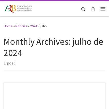
Skip to content
Search
Me
Home
»
Notícias
»
2024
»
julho
Monthly Archives:
julho de
2024
1 post