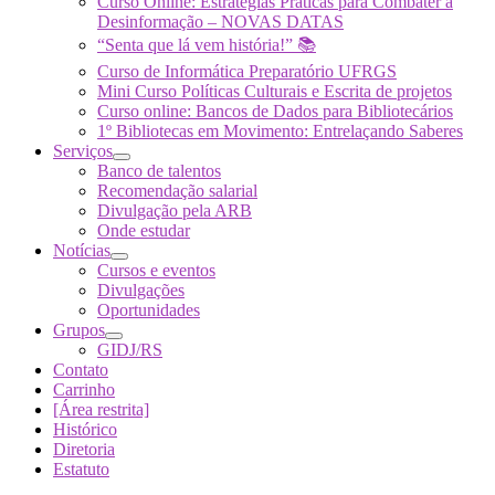
Curso Online: Estratégias Práticas para Combater a
Desinformação – NOVAS DATAS
“Senta que lá vem história!” 📚
Curso de Informática Preparatório UFRGS
Mini Curso Políticas Culturais e Escrita de projetos
Curso online: Bancos de Dados para Bibliotecários
1º Bibliotecas em Movimento: Entrelaçando Saberes
Serviços
Banco de talentos
Recomendação salarial
Divulgação pela ARB
Onde estudar
Notícias
Cursos e eventos
Divulgações
Oportunidades
Grupos
GIDJ/RS
Contato
Carrinho
[Área restrita]
Histórico
Diretoria
Estatuto