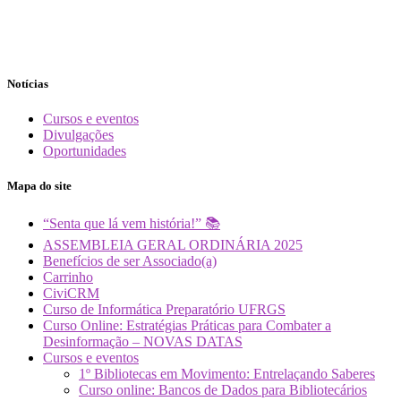
Notícias
Cursos e eventos
Divulgações
Oportunidades
Mapa do site
“Senta que lá vem história!” 📚
ASSEMBLEIA GERAL ORDINÁRIA 2025
Benefícios de ser Associado(a)
Carrinho
CiviCRM
Curso de Informática Preparatório UFRGS
Curso Online: Estratégias Práticas para Combater a
Desinformação – NOVAS DATAS
Cursos e eventos
1º Bibliotecas em Movimento: Entrelaçando Saberes
Curso online: Bancos de Dados para Bibliotecários