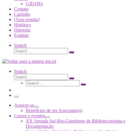
GIDJ/RS
Contato
Carrinho
[Área restrita]
Histórico
Diretoria
Estatuto
Search
Search
Search
…
Search
Search
Search
Search
…
Search
…
Menu
Associe-se
Benefícios de ser Associado(a)
Cursos e eventos
XX Jornada Sul-Rio-Grandense de Biblioteconomia e
Documentação