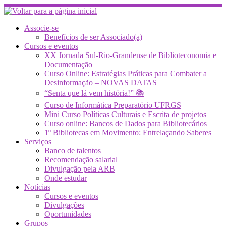
Skip
to
content
Associe-se
Benefícios de ser Associado(a)
Cursos e eventos
XX Jornada Sul-Rio-Grandense de Biblioteconomia e
Documentação
Curso Online: Estratégias Práticas para Combater a
Desinformação – NOVAS DATAS
“Senta que lá vem história!” 📚
Curso de Informática Preparatório UFRGS
Mini Curso Políticas Culturais e Escrita de projetos
Curso online: Bancos de Dados para Bibliotecários
1º Bibliotecas em Movimento: Entrelaçando Saberes
Serviços
Banco de talentos
Recomendação salarial
Divulgação pela ARB
Onde estudar
Notícias
Cursos e eventos
Divulgações
Oportunidades
Grupos