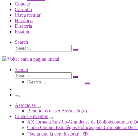
Contato
Carrinho
[Área restrita]
Histórico
Diretoria
Estatuto
Search
Search
Search
…
Search
Search
Search
Search
…
Search
…
Menu
Associe-se
Benefícios de ser Associado(a)
Cursos e eventos
XX Jornada Sul-Rio-Grandense de Biblioteconomia e 
Curso Online: Estratégias Práticas para Combater a 
“Senta que lá vem história!” 📚