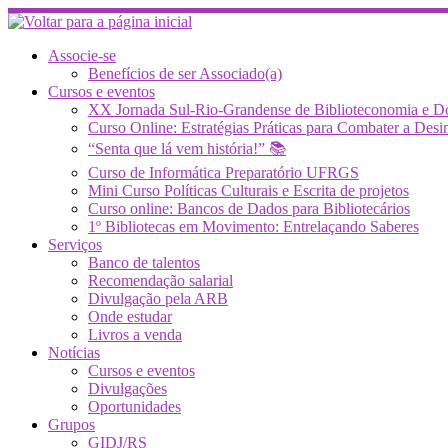
Skip
to
content
Associe-se
Benefícios de ser Associado(a)
Cursos e eventos
XX Jornada Sul-Rio-Grandense de Biblioteconomia e 
Curso Online: Estratégias Práticas para Combater a 
“Senta que lá vem história!” 📚
Curso de Informática Preparatório UFRGS
Mini Curso Políticas Culturais e Escrita de projetos
Curso online: Bancos de Dados para Bibliotecários
1º Bibliotecas em Movimento: Entrelaçando Saberes
Serviços
Banco de talentos
Recomendação salarial
Divulgação pela ARB
Onde estudar
Livros a venda
Notícias
Cursos e eventos
Divulgações
Oportunidades
Grupos
GIDJ/RS