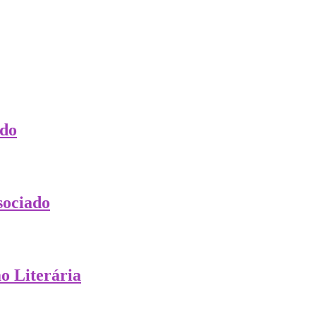
ado
sociado
o Literária