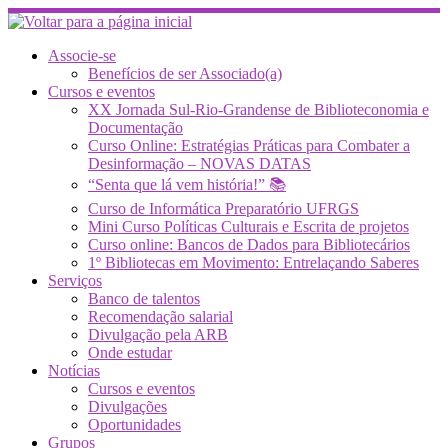
Skip
to
content
Associe-se
Benefícios de ser Associado(a)
Cursos e eventos
XX Jornada Sul-Rio-Grandense de Biblioteconomia e
Documentação
Curso Online: Estratégias Práticas para Combater a
Desinformação – NOVAS DATAS
“Senta que lá vem história!” 📚
Curso de Informática Preparatório UFRGS
Mini Curso Políticas Culturais e Escrita de projetos
Curso online: Bancos de Dados para Bibliotecários
1º Bibliotecas em Movimento: Entrelaçando Saberes
Serviços
Banco de talentos
Recomendação salarial
Divulgação pela ARB
Onde estudar
Notícias
Cursos e eventos
Divulgações
Oportunidades
Grupos