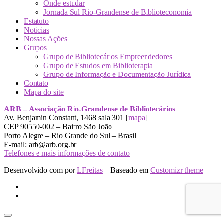
Onde estudar
Jornada Sul Rio-Grandense de Biblioteconomia
Estatuto
Notícias
Nossas Ações
Grupos
Grupo de Bibliotecários Empreendedores
Grupo de Estudos em Biblioterapia
Grupo de Informação e Documentação Jurídica
Contato
Mapa do site
ARB – Associação Rio-Grandense de Bibliotecários
Av. Benjamin Constant, 1468 sala 301 [
mapa
]
CEP 90550-002 – Bairro São João
Porto Alegre – Rio Grande do Sul – Brasil
E-mail: arb@arb.org.br
Telefones e mais informações de contato
Desenvolvido com
por
LFreitas
– Baseado em
Customizr theme