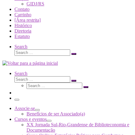
GIDJ/RS
Contato
Carrinho
[Área restrita]
Histórico
Diretoria
Estatuto
Search
Search
Search
…
Search
Search
Search
Search
…
Search
…
Menu
Associe-se
Benefícios de ser Associado(a)
Cursos e eventos
XX Jornada Sul-Rio-Grandense de Biblioteconomia e
Documentação