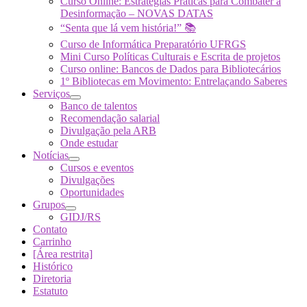
Curso Online: Estratégias Práticas para Combater a
Desinformação – NOVAS DATAS
“Senta que lá vem história!” 📚
Curso de Informática Preparatório UFRGS
Mini Curso Políticas Culturais e Escrita de projetos
Curso online: Bancos de Dados para Bibliotecários
1º Bibliotecas em Movimento: Entrelaçando Saberes
Serviços
Banco de talentos
Recomendação salarial
Divulgação pela ARB
Onde estudar
Notícias
Cursos e eventos
Divulgações
Oportunidades
Grupos
GIDJ/RS
Contato
Carrinho
[Área restrita]
Histórico
Diretoria
Estatuto