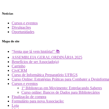
Notícias
Cursos e eventos
Divulgações
Oportunidades
Mapa do site
“Senta que lá vem história!” 📚
ASSEMBLEIA GERAL ORDINÁRIA 2025
Benefícios de ser Associado(a)
Carrinho
CiviCRM
Curso de Informática Preparatório UFRGS
Curso Online: Estratégias Práticas para Combater a Desin
Cursos e eventos
1º Bibliotecas em Movimento: Entrelaçando Saberes
Curso online: Bancos de Dados para Bibliotecários
Finalização de compra
Formulário para nova Associação:
Loja