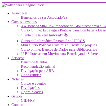
Skip
to
content
Associe-se
Benefícios de ser Associado(a)
Cursos e eventos
XX Jornada Sul-Rio-Grandense de Biblioteconomia e 
Curso Online: Estratégias Práticas para Combater a 
“Senta que lá vem história!” 📚
Curso de Informática Preparatório UFRGS
Mini Curso Políticas Culturais e Escrita de projetos
Curso online: Bancos de Dados para Bibliotecários
1º Bibliotecas em Movimento: Entrelaçando Saberes
Serviços
Banco de talentos
Recomendação salarial
Divulgação pela ARB
Onde estudar
Notícias
Cursos e eventos
Divulgações
Oportunidades
Grupos
GIDJ/RS
Contato