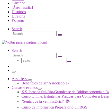
Carrinho
[Área restrita]
Histórico
Diretoria
Estatuto
Search
Search
Search
…
Search
Search
Search
Search
…
Search
…
Menu
Associe-se
Benefícios de ser Associado(a)
Cursos e eventos
XX Jornada Sul-Rio-Grandense de Biblioteconomia e 
Curso Online: Estratégias Práticas para Combater a 
“Senta que lá vem história!” 📚
Curso de Informática Preparatório UFRGS