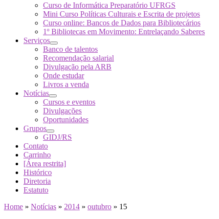
Curso de Informática Preparatório UFRGS
Mini Curso Políticas Culturais e Escrita de projetos
Curso online: Bancos de Dados para Bibliotecários
1º Bibliotecas em Movimento: Entrelaçando Saberes
Serviços
Banco de talentos
Recomendação salarial
Divulgação pela ARB
Onde estudar
Livros a venda
Notícias
Cursos e eventos
Divulgações
Oportunidades
Grupos
GIDJ/RS
Contato
Carrinho
[Área restrita]
Histórico
Diretoria
Estatuto
Home
»
Notícias
»
2014
»
outubro
»
15