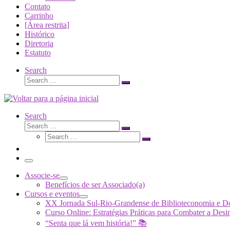
Contato
Carrinho
[Área restrita]
Histórico
Diretoria
Estatuto
Search
Search
Search
…
Search
Search
Search
Search
…
Search
…
Menu
Associe-se
Benefícios de ser Associado(a)
Cursos e eventos
XX Jornada Sul-Rio-Grandense de Biblioteconomia e 
Curso Online: Estratégias Práticas para Combater a 
“Senta que lá vem história!” 📚