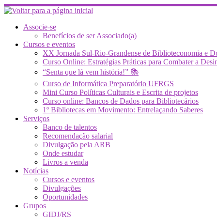
Skip
to
content
Associe-se
Benefícios de ser Associado(a)
Cursos e eventos
XX Jornada Sul-Rio-Grandense de Biblioteconomia e 
Curso Online: Estratégias Práticas para Combater a 
“Senta que lá vem história!” 📚
Curso de Informática Preparatório UFRGS
Mini Curso Políticas Culturais e Escrita de projetos
Curso online: Bancos de Dados para Bibliotecários
1º Bibliotecas em Movimento: Entrelaçando Saberes
Serviços
Banco de talentos
Recomendação salarial
Divulgação pela ARB
Onde estudar
Livros a venda
Notícias
Cursos e eventos
Divulgações
Oportunidades
Grupos
GIDJ/RS