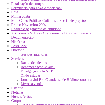
Finalização de compra
Formulário para nova Associação:
Loja
Minha conta
Mini Curso Políticas Culturais e Escrita de projetos
Promo Novembro 20%
Realize o pagamento da anuidade
XX Jornada Sul-Rio-Grandense de Biblioteconomia e
Documentação
Histórico
Associe-se
Diretoria
Gestões anteriores
Serviços
Banco de talentos
Recomendação salarial
Divulgação pela ARB
Onde estudar
Jornada Sul Rio-Grandense de Biblioteconomia
Livros a venda
Estatuto
Notícias
Nossas Ações
Grupos
Grupo de Bibliotecários Empreendedores