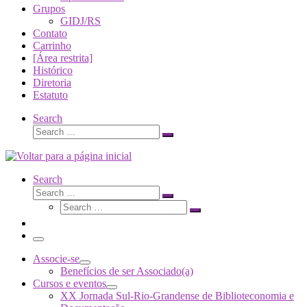
Grupos
GIDJ/RS
Contato
Carrinho
[Área restrita]
Histórico
Diretoria
Estatuto
Search
Search
Search
…
Search
Search
Search
Search
…
Search
…
Menu
Associe-se
Benefícios de ser Associado(a)
Cursos e eventos
XX Jornada Sul-Rio-Grandense de Biblioteconomia e