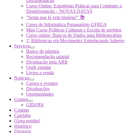
Documentação
Curso Online: Estratégias Práticas para Combater a
Desinformação – NOVAS DATAS
“Senta que lá vem história!” 📚
Curso de Informática Preparatório UFRGS
Mini Curso Políticas Culturais e Escrita de projetos
Curso online: Bancos de Dados para Bibliotecários
1º Bibliotecas em Movimento: Entrelaçando Saberes
Serviços
Banco de talentos
Recomendação salarial
Divulgação pela ARB
Onde estudar
Livros a venda
Notícias
Cursos e eventos
Divulgações
Oportunidades
Grupos
GIDJ/RS
Contato
Carrinho
[Área restrita]
Histórico
Diretoria