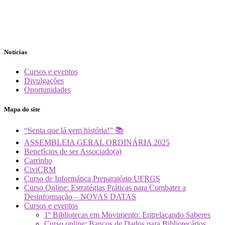
Notícias
Cursos e eventos
Divulgações
Oportunidades
Mapa do site
“Senta que lá vem história!” 📚
ASSEMBLEIA GERAL ORDINÁRIA 2025
Benefícios de ser Associado(a)
Carrinho
CiviCRM
Curso de Informática Preparatório UFRGS
Curso Online: Estratégias Práticas para Combater a
Desinformação – NOVAS DATAS
Cursos e eventos
1º Bibliotecas em Movimento: Entrelaçando Saberes
Curso online: Bancos de Dados para Bibliotecários