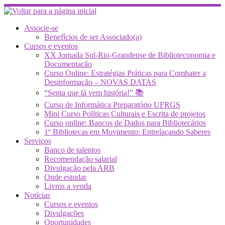
Skip
to
content
Associe-se
Benefícios de ser Associado(a)
Cursos e eventos
XX Jornada Sul-Rio-Grandense de Biblioteconomia e
Documentação
Curso Online: Estratégias Práticas para Combater a
Desinformação – NOVAS DATAS
“Senta que lá vem história!” 📚
Curso de Informática Preparatório UFRGS
Mini Curso Políticas Culturais e Escrita de projetos
Curso online: Bancos de Dados para Bibliotecários
1º Bibliotecas em Movimento: Entrelaçando Saberes
Serviços
Banco de talentos
Recomendação salarial
Divulgação pela ARB
Onde estudar
Livros a venda
Notícias
Cursos e eventos
Divulgações
Oportunidades