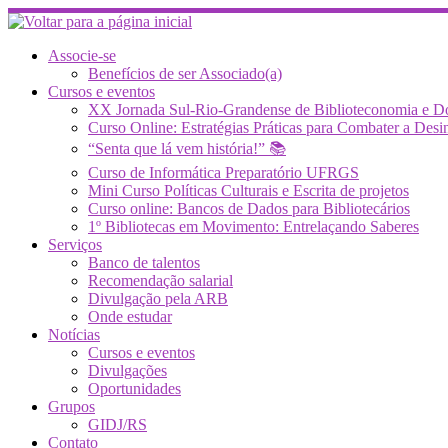
Skip
to
content
Associe-se
Benefícios de ser Associado(a)
Cursos e eventos
XX Jornada Sul-Rio-Grandense de Biblioteconomia e 
Curso Online: Estratégias Práticas para Combater a 
“Senta que lá vem história!” 📚
Curso de Informática Preparatório UFRGS
Mini Curso Políticas Culturais e Escrita de projetos
Curso online: Bancos de Dados para Bibliotecários
1º Bibliotecas em Movimento: Entrelaçando Saberes
Serviços
Banco de talentos
Recomendação salarial
Divulgação pela ARB
Onde estudar
Notícias
Cursos e eventos
Divulgações
Oportunidades
Grupos
GIDJ/RS
Contato