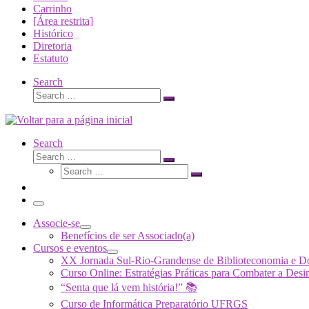
Carrinho
[Área restrita]
Histórico
Diretoria
Estatuto
Search
Search
Search
…
Search
Search
Search
Search
…
Search
…
Menu
Associe-se
Benefícios de ser Associado(a)
Cursos e eventos
XX Jornada Sul-Rio-Grandense de Biblioteconomia e 
Curso Online: Estratégias Práticas para Combater a 
“Senta que lá vem história!” 📚
Curso de Informática Preparatório UFRGS