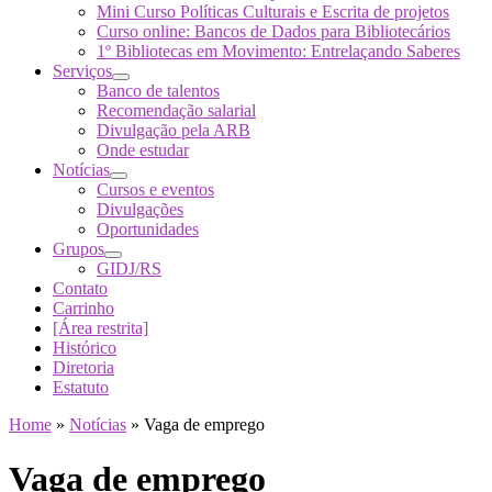
Mini Curso Políticas Culturais e Escrita de projetos
Curso online: Bancos de Dados para Bibliotecários
1º Bibliotecas em Movimento: Entrelaçando Saberes
Serviços
Banco de talentos
Recomendação salarial
Divulgação pela ARB
Onde estudar
Notícias
Cursos e eventos
Divulgações
Oportunidades
Grupos
GIDJ/RS
Contato
Carrinho
[Área restrita]
Histórico
Diretoria
Estatuto
Home
»
Notícias
»
Vaga de emprego
Vaga de emprego