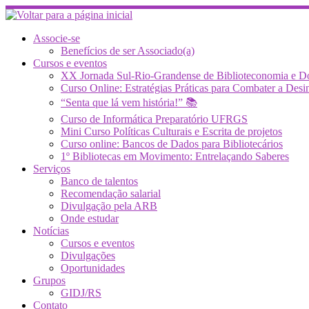
Skip
to
content
Associe-se
Benefícios de ser Associado(a)
Cursos e eventos
XX Jornada Sul-Rio-Grandense de Biblioteconomia e 
Curso Online: Estratégias Práticas para Combater a 
“Senta que lá vem história!” 📚
Curso de Informática Preparatório UFRGS
Mini Curso Políticas Culturais e Escrita de projetos
Curso online: Bancos de Dados para Bibliotecários
1º Bibliotecas em Movimento: Entrelaçando Saberes
Serviços
Banco de talentos
Recomendação salarial
Divulgação pela ARB
Onde estudar
Notícias
Cursos e eventos
Divulgações
Oportunidades
Grupos
GIDJ/RS
Contato