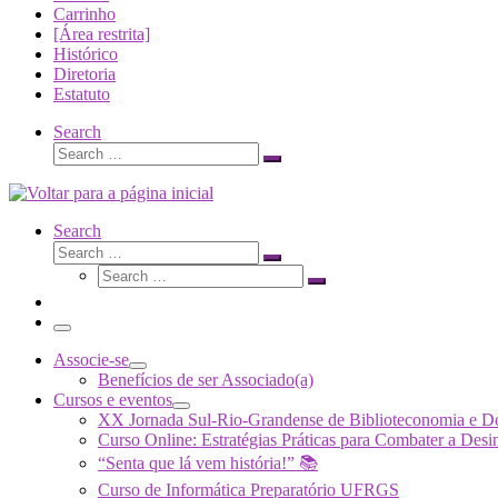
Carrinho
[Área restrita]
Histórico
Diretoria
Estatuto
Search
Search
Search
…
Search
Search
Search
Search
…
Search
…
Menu
Associe-se
Benefícios de ser Associado(a)
Cursos e eventos
XX Jornada Sul-Rio-Grandense de Biblioteconomia e 
Curso Online: Estratégias Práticas para Combater a 
“Senta que lá vem história!” 📚
Curso de Informática Preparatório UFRGS