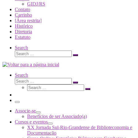
GIDJ/RS
Contato
Carrinho
[Área restrita]
Histórico
Diretoria
Estatuto
Search
Search
Search
…
Search
Search
Search
Search
…
Search
…
Menu
Associe-se
Benefícios de ser Associado(a)
Cursos e eventos
XX Jornada Sul-Rio-Grandense de Biblioteconomia e
Documentação