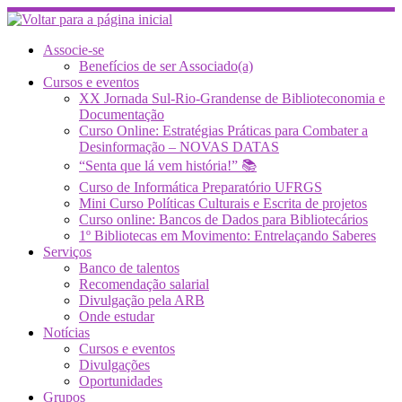
Skip
to
content
Associe-se
Benefícios de ser Associado(a)
Cursos e eventos
XX Jornada Sul-Rio-Grandense de Biblioteconomia e
Documentação
Curso Online: Estratégias Práticas para Combater a
Desinformação – NOVAS DATAS
“Senta que lá vem história!” 📚
Curso de Informática Preparatório UFRGS
Mini Curso Políticas Culturais e Escrita de projetos
Curso online: Bancos de Dados para Bibliotecários
1º Bibliotecas em Movimento: Entrelaçando Saberes
Serviços
Banco de talentos
Recomendação salarial
Divulgação pela ARB
Onde estudar
Notícias
Cursos e eventos
Divulgações
Oportunidades
Grupos