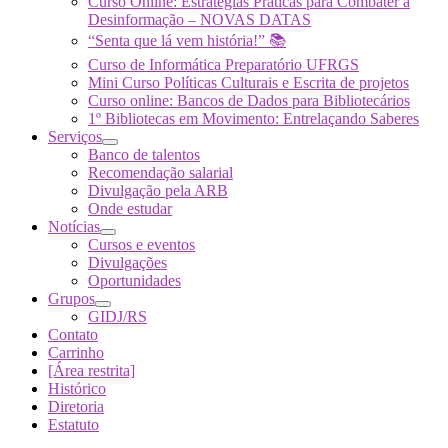
Curso Online: Estratégias Práticas para Combater a
Desinformação – NOVAS DATAS
“Senta que lá vem história!” 📚
Curso de Informática Preparatório UFRGS
Mini Curso Políticas Culturais e Escrita de projetos
Curso online: Bancos de Dados para Bibliotecários
1º Bibliotecas em Movimento: Entrelaçando Saberes
Serviços
Banco de talentos
Recomendação salarial
Divulgação pela ARB
Onde estudar
Notícias
Cursos e eventos
Divulgações
Oportunidades
Grupos
GIDJ/RS
Contato
Carrinho
[Área restrita]
Histórico
Diretoria
Estatuto