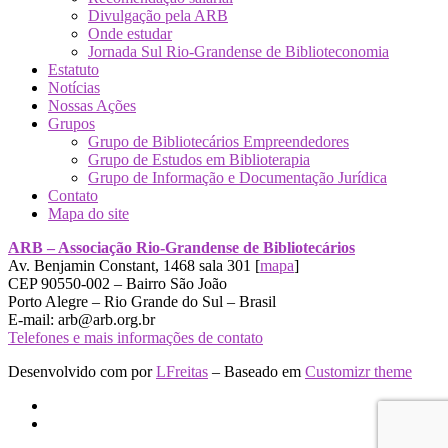
Divulgação pela ARB
Onde estudar
Jornada Sul Rio-Grandense de Biblioteconomia
Estatuto
Notícias
Nossas Ações
Grupos
Grupo de Bibliotecários Empreendedores
Grupo de Estudos em Biblioterapia
Grupo de Informação e Documentação Jurídica
Contato
Mapa do site
ARB – Associação Rio-Grandense de Bibliotecários
Av. Benjamin Constant, 1468 sala 301 [
mapa
]
CEP 90550-002 – Bairro São João
Porto Alegre – Rio Grande do Sul – Brasil
E-mail: arb@arb.org.br
Telefones e mais informações de contato
Desenvolvido com
por
LFreitas
– Baseado em
Customizr theme