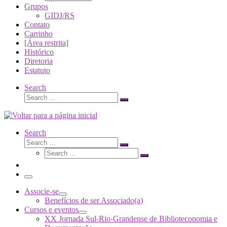
Grupos
GIDJ/RS
Contato
Carrinho
[Área restrita]
Histórico
Diretoria
Estatuto
Search
Search
Search
…
Search
Search
Search
Search
…
Search
…
Menu
Associe-se
Benefícios de ser Associado(a)
Cursos e eventos
XX Jornada Sul-Rio-Grandense de Biblioteconomia e