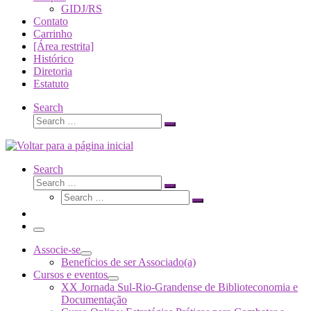
GIDJ/RS
Contato
Carrinho
[Área restrita]
Histórico
Diretoria
Estatuto
Search
Search
Search
…
Search
Search
Search
Search
…
Search
…
Menu
Associe-se
Benefícios de ser Associado(a)
Cursos e eventos
XX Jornada Sul-Rio-Grandense de Biblioteconomia e
Documentação