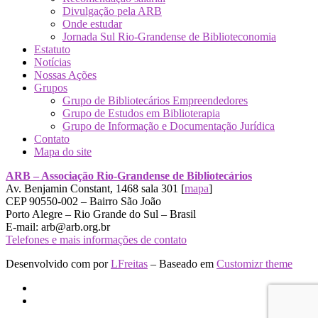
Divulgação pela ARB
Onde estudar
Jornada Sul Rio-Grandense de Biblioteconomia
Estatuto
Notícias
Nossas Ações
Grupos
Grupo de Bibliotecários Empreendedores
Grupo de Estudos em Biblioterapia
Grupo de Informação e Documentação Jurídica
Contato
Mapa do site
ARB – Associação Rio-Grandense de Bibliotecários
Av. Benjamin Constant, 1468 sala 301 [
mapa
]
CEP 90550-002 – Bairro São João
Porto Alegre – Rio Grande do Sul – Brasil
E-mail: arb@arb.org.br
Telefones e mais informações de contato
Desenvolvido com
por
LFreitas
– Baseado em
Customizr theme