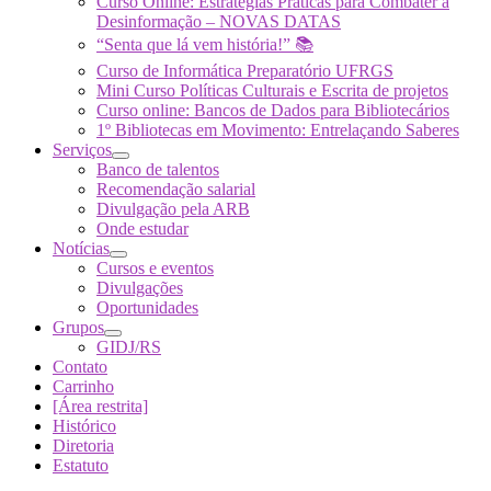
Curso Online: Estratégias Práticas para Combater a
Desinformação – NOVAS DATAS
“Senta que lá vem história!” 📚
Curso de Informática Preparatório UFRGS
Mini Curso Políticas Culturais e Escrita de projetos
Curso online: Bancos de Dados para Bibliotecários
1º Bibliotecas em Movimento: Entrelaçando Saberes
Serviços
Banco de talentos
Recomendação salarial
Divulgação pela ARB
Onde estudar
Notícias
Cursos e eventos
Divulgações
Oportunidades
Grupos
GIDJ/RS
Contato
Carrinho
[Área restrita]
Histórico
Diretoria
Estatuto