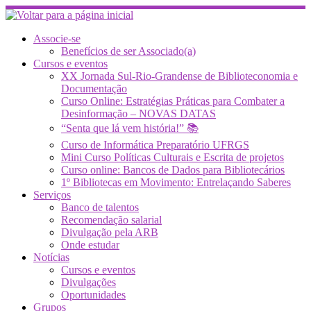
Skip
to
content
Associe-se
Benefícios de ser Associado(a)
Cursos e eventos
XX Jornada Sul-Rio-Grandense de Biblioteconomia e
Documentação
Curso Online: Estratégias Práticas para Combater a
Desinformação – NOVAS DATAS
“Senta que lá vem história!” 📚
Curso de Informática Preparatório UFRGS
Mini Curso Políticas Culturais e Escrita de projetos
Curso online: Bancos de Dados para Bibliotecários
1º Bibliotecas em Movimento: Entrelaçando Saberes
Serviços
Banco de talentos
Recomendação salarial
Divulgação pela ARB
Onde estudar
Notícias
Cursos e eventos
Divulgações
Oportunidades
Grupos