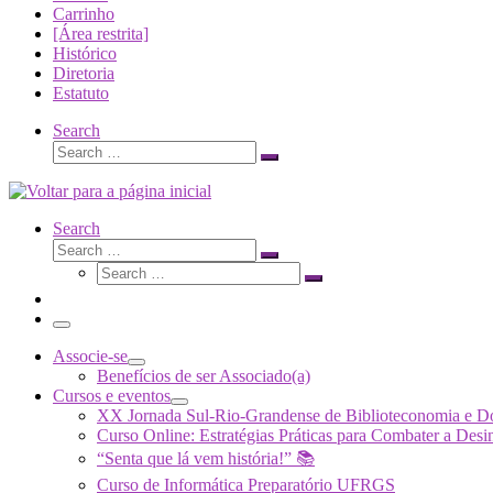
Carrinho
[Área restrita]
Histórico
Diretoria
Estatuto
Search
Search
Search
…
Search
Search
Search
Search
…
Search
…
Menu
Associe-se
Benefícios de ser Associado(a)
Cursos e eventos
XX Jornada Sul-Rio-Grandense de Biblioteconomia e 
Curso Online: Estratégias Práticas para Combater a 
“Senta que lá vem história!” 📚
Curso de Informática Preparatório UFRGS