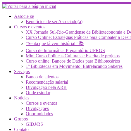
Skip
to
content
Associe-se
Benefícios de ser Associado(a)
Cursos e eventos
XX Jornada Sul-Rio-Grandense de Biblioteconomia e 
Curso Online: Estratégias Práticas para Combater a 
“Senta que lá vem história!” 📚
Curso de Informática Preparatório UFRGS
Mini Curso Políticas Culturais e Escrita de projetos
Curso online: Bancos de Dados para Bibliotecários
1º Bibliotecas em Movimento: Entrelaçando Saberes
Serviços
Banco de talentos
Recomendação salarial
Divulgação pela ARB
Onde estudar
Notícias
Cursos e eventos
Divulgações
Oportunidades
Grupos
GIDJ/RS
Contato