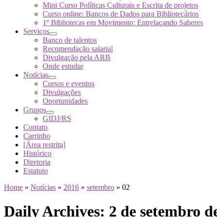
Mini Curso Políticas Culturais e Escrita de projetos
Curso online: Bancos de Dados para Bibliotecários
1º Bibliotecas em Movimento: Entrelaçando Saberes
Serviços
Banco de talentos
Recomendação salarial
Divulgação pela ARB
Onde estudar
Notícias
Cursos e eventos
Divulgações
Oportunidades
Grupos
GIDJ/RS
Contato
Carrinho
[Área restrita]
Histórico
Diretoria
Estatuto
Home
»
Notícias
»
2016
»
setembro
»
02
Daily Archives:
2 de setembro d