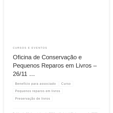
Reparos em Livros, com apoio da FABICO/UFRGS e
CABAM. Data: 26 de novembro de 2016, sábado Horário:
das 9h às 12h e das […]
CURSOS E EVENTOS
Oficina de Conservação e
Pequenos Reparos em Livros –
26/11 …
Benefício para associado
Curso
Pequenos reparos em livros
Preservação de livros