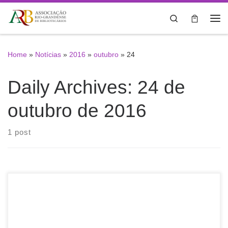
Skip to content
Search
Me
Home
»
Notícias
»
2016
»
outubro
»
24
Daily Archives:
24 de
outubro de 2016
1 post
ARB promove Oficina de Conservação e Pequenos