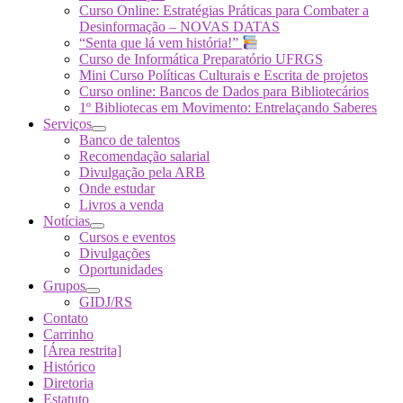
Curso Online: Estratégias Práticas para Combater a
Desinformação – NOVAS DATAS
“Senta que lá vem história!”
Curso de Informática Preparatório UFRGS
Mini Curso Políticas Culturais e Escrita de projetos
Curso online: Bancos de Dados para Bibliotecários
1º Bibliotecas em Movimento: Entrelaçando Saberes
Serviços
Banco de talentos
Recomendação salarial
Divulgação pela ARB
Onde estudar
Livros a venda
Notícias
Cursos e eventos
Divulgações
Oportunidades
Grupos
GIDJ/RS
Contato
Carrinho
[Área restrita]
Histórico
Diretoria
Estatuto