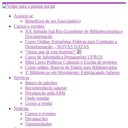
Skip
to
content
Associe-se
Benefícios de ser Associado(a)
Cursos e eventos
XX Jornada Sul-Rio-Grandense de Biblioteconomia e
Documentação
Curso Online: Estratégias Práticas para Combater a
Desinformação – NOVAS DATAS
“Senta que lá vem história!”
Curso de Informática Preparatório UFRGS
Mini Curso Políticas Culturais e Escrita de projetos
Curso online: Bancos de Dados para Bibliotecários
1º Bibliotecas em Movimento: Entrelaçando Saberes
Serviços
Banco de talentos
Recomendação salarial
Divulgação pela ARB
Onde estudar
Livros a venda
Notícias
Cursos e eventos
Divulgações
Oportunidades