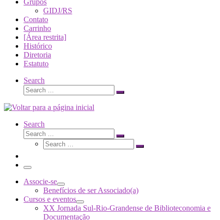
Grupos
GIDJ/RS
Contato
Carrinho
[Área restrita]
Histórico
Diretoria
Estatuto
Search
Search
Search
…
Search
Search
Search
Search
…
Search
…
Menu
Associe-se
Benefícios de ser Associado(a)
Cursos e eventos
XX Jornada Sul-Rio-Grandense de Biblioteconomia e
Documentação