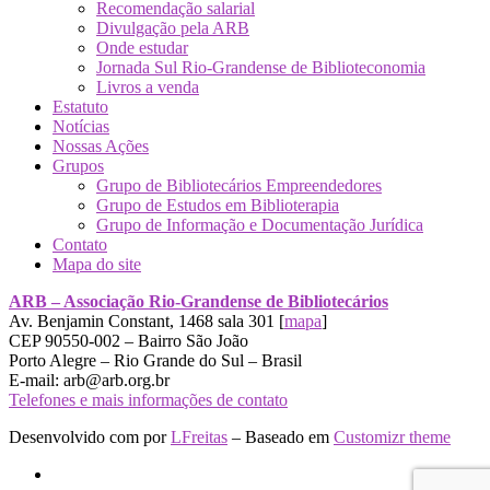
Recomendação salarial
Divulgação pela ARB
Onde estudar
Jornada Sul Rio-Grandense de Biblioteconomia
Livros a venda
Estatuto
Notícias
Nossas Ações
Grupos
Grupo de Bibliotecários Empreendedores
Grupo de Estudos em Biblioterapia
Grupo de Informação e Documentação Jurídica
Contato
Mapa do site
ARB – Associação Rio-Grandense de Bibliotecários
Av. Benjamin Constant, 1468 sala 301 [
mapa
]
CEP 90550-002 – Bairro São João
Porto Alegre – Rio Grande do Sul – Brasil
E-mail: arb@arb.org.br
Telefones e mais informações de contato
Desenvolvido com
por
LFreitas
– Baseado em
Customizr theme