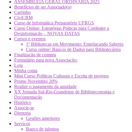
ASSEMBLEIA GERAL ORDINÁRIA 2025
Benefícios de ser Associado(a)
Carrinho
CiviCRM
Curso de Informática Preparatório UFRGS
Curso Online: Estratégias Práticas para Combater a
Desinformação – NOVAS DATAS
Cursos e eventos
1º Bibliotecas em Movimento: Entrelaçando Saberes
Curso online: Bancos de Dados para Bibliotecários
Finalização de compra
Formulário para nova Associação:
Loja
Minha conta
Mini Curso Políticas Culturais e Escrita de projetos
Promo Novembro 20%
Realize o pagamento da anuidade
XX Jornada Sul-Rio-Grandense de Biblioteconomia e
Documentação
Histórico
Associe-se
Diretoria
Gestões anteriores
Serviços
Banco de talentos