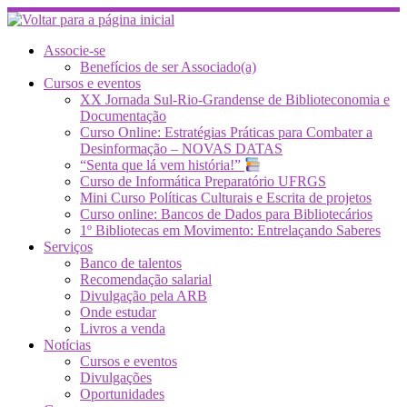
Skip
to
content
Associe-se
Benefícios de ser Associado(a)
Cursos e eventos
XX Jornada Sul-Rio-Grandense de Biblioteconomia e
Documentação
Curso Online: Estratégias Práticas para Combater a
Desinformação – NOVAS DATAS
“Senta que lá vem história!”
Curso de Informática Preparatório UFRGS
Mini Curso Políticas Culturais e Escrita de projetos
Curso online: Bancos de Dados para Bibliotecários
1º Bibliotecas em Movimento: Entrelaçando Saberes
Serviços
Banco de talentos
Recomendação salarial
Divulgação pela ARB
Onde estudar
Livros a venda
Notícias
Cursos e eventos
Divulgações
Oportunidades