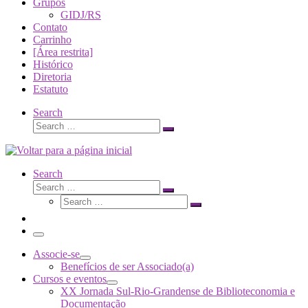
Grupos
GIDJ/RS
Contato
Carrinho
[Área restrita]
Histórico
Diretoria
Estatuto
Search
Search
Search
…
Search
Search
Search
Search
…
Search
…
Menu
Associe-se
Benefícios de ser Associado(a)
Cursos e eventos
XX Jornada Sul-Rio-Grandense de Biblioteconomia e
Documentação