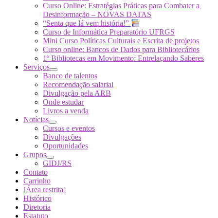
Curso Online: Estratégias Práticas para Combater a
Desinformação – NOVAS DATAS
“Senta que lá vem história!”
Curso de Informática Preparatório UFRGS
Mini Curso Políticas Culturais e Escrita de projetos
Curso online: Bancos de Dados para Bibliotecários
1º Bibliotecas em Movimento: Entrelaçando Saberes
Serviços
Banco de talentos
Recomendação salarial
Divulgação pela ARB
Onde estudar
Livros a venda
Notícias
Cursos e eventos
Divulgações
Oportunidades
Grupos
GIDJ/RS
Contato
Carrinho
[Área restrita]
Histórico
Diretoria
Estatuto