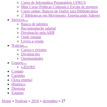
Curso de Informática Preparatório UFRGS
Mini Curso Políticas Culturais e Escrita de projetos
Curso online: Bancos de Dados para Bibliotecários
1º Bibliotecas em Movimento: Entrelaçando Saberes
Serviços
Banco de talentos
Recomendação salarial
Divulgação pela ARB
Onde estudar
Livros a venda
Notícias
Cursos e eventos
Divulgações
Oportunidades
Grupos
GIDJ/RS
Contato
Carrinho
[Área restrita]
Histórico
Diretoria
Estatuto
Home
»
Notícias
»
2016
»
dezembro
»
27