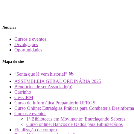
Notícias
Cursos e eventos
Divulgações
Oportunidades
Mapa do site
“Senta que lá vem história!” 📚
ASSEMBLEIA GERAL ORDINÁRIA 2025
Benefícios de ser Associado(a)
Carrinho
CiviCRM
Curso de Informática Preparatório UFRGS
Curso Online: Estratégias Práticas para Combater a Desin
Cursos e eventos
1º Bibliotecas em Movimento: Entrelaçando Saberes
Curso online: Bancos de Dados para Bibliotecários
Finalização de compra