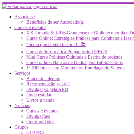
Skip
to
content
Associe-se
Benefícios de ser Associado(a)
Cursos e eventos
XX Jornada Sul-Rio-Grandense de Biblioteconomia e 
Curso Online: Estratégias Práticas para Combater a 
“Senta que lá vem história!” 📚
Curso de Informática Preparatório UFRGS
Mini Curso Políticas Culturais e Escrita de projetos
Curso online: Bancos de Dados para Bibliotecários
1º Bibliotecas em Movimento: Entrelaçando Saberes
Serviços
Banco de talentos
Recomendação salarial
Divulgação pela ARB
Onde estudar
Livros a venda
Notícias
Cursos e eventos
Divulgações
Oportunidades
Grupos
GIDJ/RS