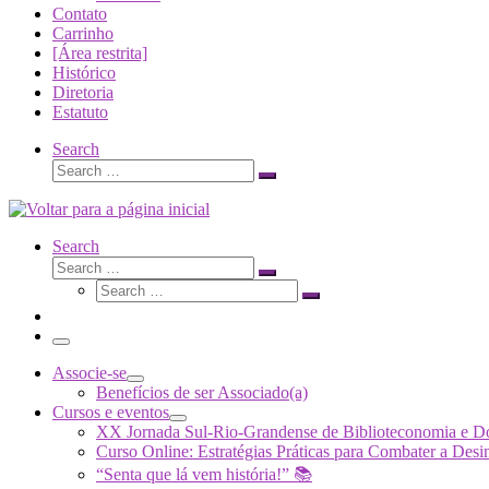
Contato
Carrinho
[Área restrita]
Histórico
Diretoria
Estatuto
Search
Search
Search
…
Search
Search
Search
Search
…
Search
…
Menu
Associe-se
Benefícios de ser Associado(a)
Cursos e eventos
XX Jornada Sul-Rio-Grandense de Biblioteconomia e 
Curso Online: Estratégias Práticas para Combater a 
“Senta que lá vem história!” 📚