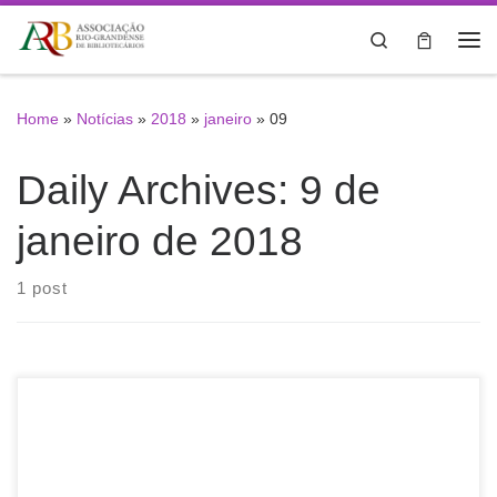
Skip to content
Search
Me
Home
»
Notícias
»
2018
»
janeiro
»
09
Daily Archives:
9 de
janeiro de 2018
1 post
Divulgamos pesquisa da FEBAB sobre associativismo do