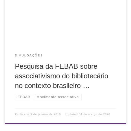
bibliotecário no contexto brasileiro, que recebe respostas
até 30 de janeiro de 2018. Em outubro de 2017, a partir da
Visão Global da […]
DIVULGAÇÕES
Pesquisa da FEBAB sobre
associativismo do bibliotecário
no contexto brasileiro …
FEBAB
Movimento associativo
Publicado
9 de janeiro de 2018
Updated
31 de março de 2020