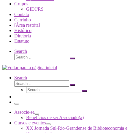
Grupos
GIDJ/RS
Contato
Carrinho
[Área restrita]
Histórico
Diretoria
Estatuto
Search
Search
Search
…
Search
Search
Search
Search
…
Search
…
Menu
Associe-se
Benefícios de ser Associado(a)
Cursos e eventos
XX Jornada Sul-Rio-Grandense de Biblioteconomia e