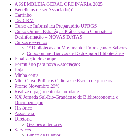
ASSEMBLEIA GERAL ORDINÁRIA 2025
Benefícios de ser Associado(a)
Carrinho
CiviCRM
Curso de Informática Preparatório UFRGS
Curso Online: Estratégias Práticas para Combater a
Desinformação – NOVAS DATAS
Cursos e eventos
1º Bibliotecas em Movimento: Entrelaçando Saberes
Curso online: Bancos de Dados para Bibliotecários
Finalização de compra
Formulário para nova Associação:
Loja
Minha conta
Mini Curso Políticas Culturais e Escrita de projetos
Promo Novembro 20%
Realize o pagamento da anuidade
XX Jornada Sul-Rio-Grandense de Biblioteconomia e
Documentação
Histórico
Associe-se
Diretoria
Gestões anteriores
Serviços
Banco de talentos