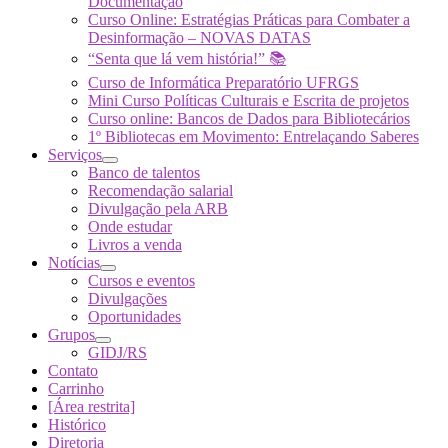
Documentação
Curso Online: Estratégias Práticas para Combater a
Desinformação – NOVAS DATAS
“Senta que lá vem história!” 📚
Curso de Informática Preparatório UFRGS
Mini Curso Políticas Culturais e Escrita de projetos
Curso online: Bancos de Dados para Bibliotecários
1º Bibliotecas em Movimento: Entrelaçando Saberes
Serviços
Banco de talentos
Recomendação salarial
Divulgação pela ARB
Onde estudar
Livros a venda
Notícias
Cursos e eventos
Divulgações
Oportunidades
Grupos
GIDJ/RS
Contato
Carrinho
[Área restrita]
Histórico
Diretoria