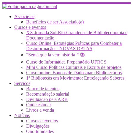
Skip
to
content
Associe-se
Benefícios de ser Associado(a)
Cursos e eventos
XX Jornada Sul-Rio-Grandense de Biblioteconomia e
Documentação
Curso Online: Estratégias Práticas para Combater a
Desinformação – NOVAS DATAS
“Senta que lá vem história!” 📚
Curso de Informática Preparatório UFRGS
Mini Curso Políticas Culturais e Escrita de projetos
Curso online: Bancos de Dados para Bibliotecários
1º Bibliotecas em Movimento: Entrelaçando Saberes
Serviços
Banco de talentos
Recomendação salarial
Divulgação pela ARB
Onde estudar
Livros a venda
Notícias
Cursos e eventos
Divulgações
Oportunidades