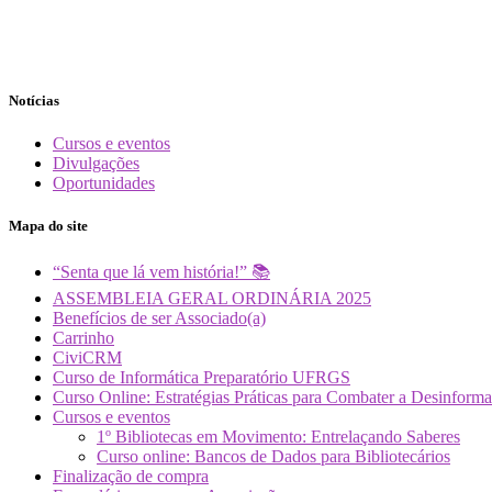
Notícias
Cursos e eventos
Divulgações
Oportunidades
Mapa do site
“Senta que lá vem história!” 📚
ASSEMBLEIA GERAL ORDINÁRIA 2025
Benefícios de ser Associado(a)
Carrinho
CiviCRM
Curso de Informática Preparatório UFRGS
Curso Online: Estratégias Práticas para Combater a Desin
Cursos e eventos
1º Bibliotecas em Movimento: Entrelaçando Saberes
Curso online: Bancos de Dados para Bibliotecários
Finalização de compra