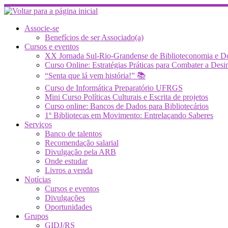
Skip
to
content
Associe-se
Benefícios de ser Associado(a)
Cursos e eventos
XX Jornada Sul-Rio-Grandense de Biblioteconomia e 
Curso Online: Estratégias Práticas para Combater a 
“Senta que lá vem história!” 📚
Curso de Informática Preparatório UFRGS
Mini Curso Políticas Culturais e Escrita de projetos
Curso online: Bancos de Dados para Bibliotecários
1º Bibliotecas em Movimento: Entrelaçando Saberes
Serviços
Banco de talentos
Recomendação salarial
Divulgação pela ARB
Onde estudar
Livros a venda
Notícias
Cursos e eventos
Divulgações
Oportunidades
Grupos
GIDJ/RS