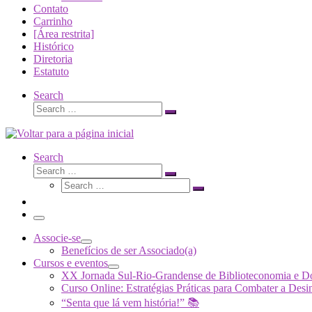
Contato
Carrinho
[Área restrita]
Histórico
Diretoria
Estatuto
Search
Search
Search
…
Search
Search
Search
Search
…
Search
…
Menu
Associe-se
Benefícios de ser Associado(a)
Cursos e eventos
XX Jornada Sul-Rio-Grandense de Biblioteconomia e 
Curso Online: Estratégias Práticas para Combater a 
“Senta que lá vem história!” 📚