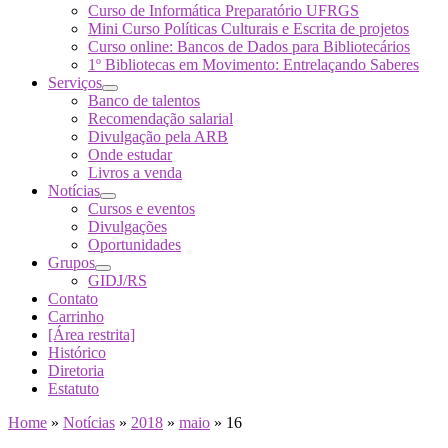
Curso de Informática Preparatório UFRGS
Mini Curso Políticas Culturais e Escrita de projetos
Curso online: Bancos de Dados para Bibliotecários
1º Bibliotecas em Movimento: Entrelaçando Saberes
Serviços
Banco de talentos
Recomendação salarial
Divulgação pela ARB
Onde estudar
Livros a venda
Notícias
Cursos e eventos
Divulgações
Oportunidades
Grupos
GIDJ/RS
Contato
Carrinho
[Área restrita]
Histórico
Diretoria
Estatuto
Home
»
Notícias
»
2018
»
maio
»
16