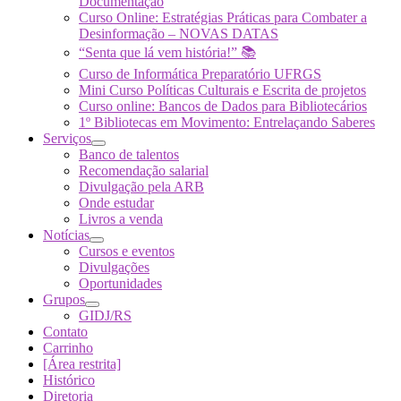
Documentação
Curso Online: Estratégias Práticas para Combater a
Desinformação – NOVAS DATAS
“Senta que lá vem história!” 📚
Curso de Informática Preparatório UFRGS
Mini Curso Políticas Culturais e Escrita de projetos
Curso online: Bancos de Dados para Bibliotecários
1º Bibliotecas em Movimento: Entrelaçando Saberes
Serviços
Banco de talentos
Recomendação salarial
Divulgação pela ARB
Onde estudar
Livros a venda
Notícias
Cursos e eventos
Divulgações
Oportunidades
Grupos
GIDJ/RS
Contato
Carrinho
[Área restrita]
Histórico
Diretoria