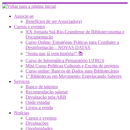
Skip
to
content
Associe-se
Benefícios de ser Associado(a)
Cursos e eventos
XX Jornada Sul-Rio-Grandense de Biblioteconomia e
Documentação
Curso Online: Estratégias Práticas para Combater a
Desinformação – NOVAS DATAS
“Senta que lá vem história!” 📚
Curso de Informática Preparatório UFRGS
Mini Curso Políticas Culturais e Escrita de projetos
Curso online: Bancos de Dados para Bibliotecários
1º Bibliotecas em Movimento: Entrelaçando Saberes
Serviços
Banco de talentos
Recomendação salarial
Divulgação pela ARB
Onde estudar
Livros a venda
Notícias
Cursos e eventos
Divulgações
Oportunidades