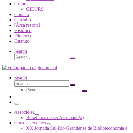
Grupos
GIDJ/RS
Contato
Carrinho
[Área restrita]
Histórico
Diretoria
Estatuto
Search
Search
Search
…
Search
Search
Search
Search
…
Search
…
Menu
Associe-se
Benefícios de ser Associado(a)
Cursos e eventos
XX Jornada Sul-Rio-Grandense de Biblioteconomia e