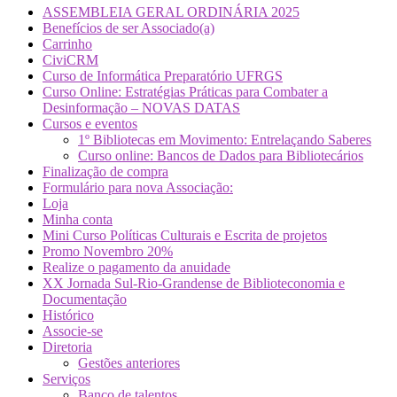
ASSEMBLEIA GERAL ORDINÁRIA 2025
Benefícios de ser Associado(a)
Carrinho
CiviCRM
Curso de Informática Preparatório UFRGS
Curso Online: Estratégias Práticas para Combater a
Desinformação – NOVAS DATAS
Cursos e eventos
1º Bibliotecas em Movimento: Entrelaçando Saberes
Curso online: Bancos de Dados para Bibliotecários
Finalização de compra
Formulário para nova Associação:
Loja
Minha conta
Mini Curso Políticas Culturais e Escrita de projetos
Promo Novembro 20%
Realize o pagamento da anuidade
XX Jornada Sul-Rio-Grandense de Biblioteconomia e
Documentação
Histórico
Associe-se
Diretoria
Gestões anteriores
Serviços
Banco de talentos