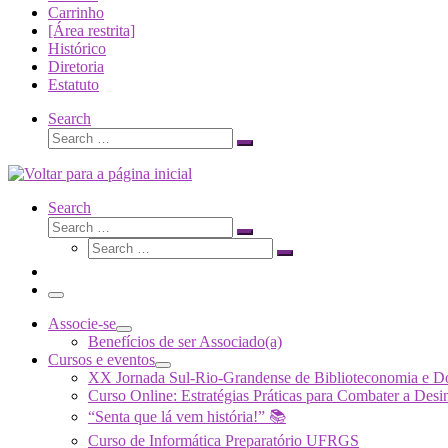
Carrinho
[Área restrita]
Histórico
Diretoria
Estatuto
Search
Search
Search
…
Search
Search
Search
Search
…
Search
…
Menu
Associe-se
Benefícios de ser Associado(a)
Cursos e eventos
XX Jornada Sul-Rio-Grandense de Biblioteconomia e 
Curso Online: Estratégias Práticas para Combater a 
“Senta que lá vem história!” 📚
Curso de Informática Preparatório UFRGS