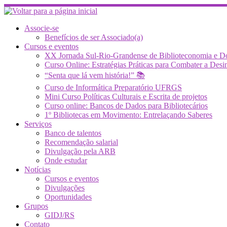
Skip
to
content
Associe-se
Benefícios de ser Associado(a)
Cursos e eventos
XX Jornada Sul-Rio-Grandense de Biblioteconomia e 
Curso Online: Estratégias Práticas para Combater a 
“Senta que lá vem história!” 📚
Curso de Informática Preparatório UFRGS
Mini Curso Políticas Culturais e Escrita de projetos
Curso online: Bancos de Dados para Bibliotecários
1º Bibliotecas em Movimento: Entrelaçando Saberes
Serviços
Banco de talentos
Recomendação salarial
Divulgação pela ARB
Onde estudar
Notícias
Cursos e eventos
Divulgações
Oportunidades
Grupos
GIDJ/RS
Contato