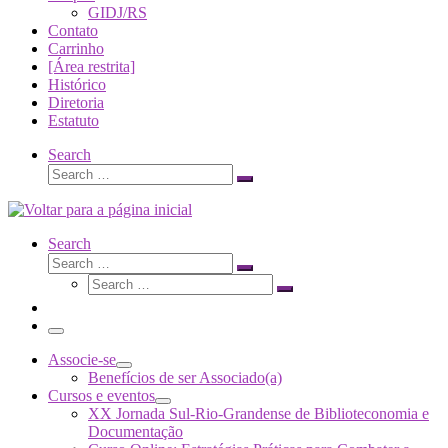
GIDJ/RS
Contato
Carrinho
[Área restrita]
Histórico
Diretoria
Estatuto
Search
Search
Search
…
Search
Search
Search
Search
…
Search
…
Menu
Associe-se
Benefícios de ser Associado(a)
Cursos e eventos
XX Jornada Sul-Rio-Grandense de Biblioteconomia e
Documentação