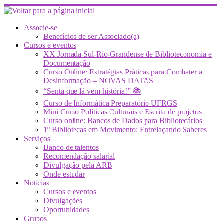
Skip
to
content
Associe-se
Benefícios de ser Associado(a)
Cursos e eventos
XX Jornada Sul-Rio-Grandense de Biblioteconomia e
Documentação
Curso Online: Estratégias Práticas para Combater a
Desinformação – NOVAS DATAS
“Senta que lá vem história!” 📚
Curso de Informática Preparatório UFRGS
Mini Curso Políticas Culturais e Escrita de projetos
Curso online: Bancos de Dados para Bibliotecários
1º Bibliotecas em Movimento: Entrelaçando Saberes
Serviços
Banco de talentos
Recomendação salarial
Divulgação pela ARB
Onde estudar
Notícias
Cursos e eventos
Divulgações
Oportunidades
Grupos