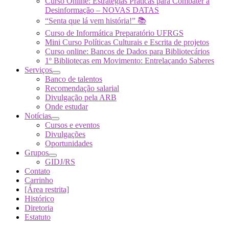
Curso Online: Estratégias Práticas para Combater a
Desinformação – NOVAS DATAS
“Senta que lá vem história!” 📚
Curso de Informática Preparatório UFRGS
Mini Curso Políticas Culturais e Escrita de projetos
Curso online: Bancos de Dados para Bibliotecários
1º Bibliotecas em Movimento: Entrelaçando Saberes
Serviços
Banco de talentos
Recomendação salarial
Divulgação pela ARB
Onde estudar
Notícias
Cursos e eventos
Divulgações
Oportunidades
Grupos
GIDJ/RS
Contato
Carrinho
[Área restrita]
Histórico
Diretoria
Estatuto