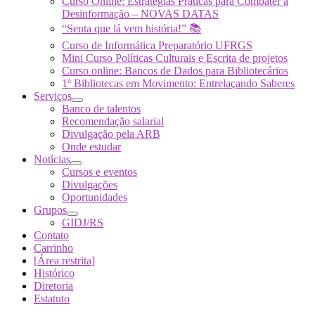
Curso Online: Estratégias Práticas para Combater a
Desinformação – NOVAS DATAS
“Senta que lá vem história!” 📚
Curso de Informática Preparatório UFRGS
Mini Curso Políticas Culturais e Escrita de projetos
Curso online: Bancos de Dados para Bibliotecários
1º Bibliotecas em Movimento: Entrelaçando Saberes
Serviços
Banco de talentos
Recomendação salarial
Divulgação pela ARB
Onde estudar
Notícias
Cursos e eventos
Divulgações
Oportunidades
Grupos
GIDJ/RS
Contato
Carrinho
[Área restrita]
Histórico
Diretoria
Estatuto