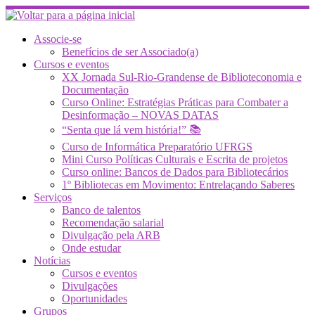
Skip
to
content
Associe-se
Benefícios de ser Associado(a)
Cursos e eventos
XX Jornada Sul-Rio-Grandense de Biblioteconomia e
Documentação
Curso Online: Estratégias Práticas para Combater a
Desinformação – NOVAS DATAS
“Senta que lá vem história!” 📚
Curso de Informática Preparatório UFRGS
Mini Curso Políticas Culturais e Escrita de projetos
Curso online: Bancos de Dados para Bibliotecários
1º Bibliotecas em Movimento: Entrelaçando Saberes
Serviços
Banco de talentos
Recomendação salarial
Divulgação pela ARB
Onde estudar
Notícias
Cursos e eventos
Divulgações
Oportunidades
Grupos