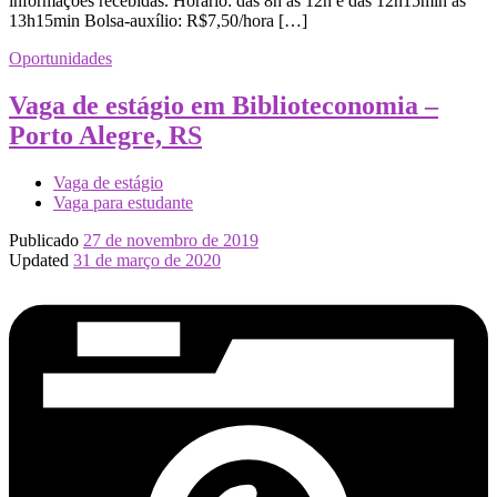
informações recebidas. Horário: das 8h às 12h e das 12h15min às
13h15min Bolsa-auxílio: R$7,50/hora […]
Oportunidades
Vaga de estágio em Biblioteconomia –
Porto Alegre, RS
Vaga de estágio
Vaga para estudante
Publicado
27 de novembro de 2019
Updated
31 de março de 2020