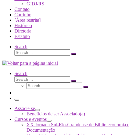
GIDJ/RS
Contato
Carrinho
[Área restrita]
Histórico
Diretoria
Estatuto
Search
Search
Search
…
Search
Search
Search
Search
…
Search
…
Menu
Associe-se
Benefícios de ser Associado(a)
Cursos e eventos
XX Jornada Sul-Rio-Grandense de Biblioteconomia e
Documentação