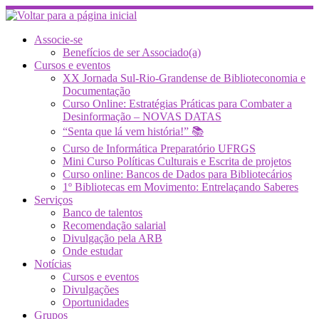
Skip
to
content
Associe-se
Benefícios de ser Associado(a)
Cursos e eventos
XX Jornada Sul-Rio-Grandense de Biblioteconomia e
Documentação
Curso Online: Estratégias Práticas para Combater a
Desinformação – NOVAS DATAS
“Senta que lá vem história!” 📚
Curso de Informática Preparatório UFRGS
Mini Curso Políticas Culturais e Escrita de projetos
Curso online: Bancos de Dados para Bibliotecários
1º Bibliotecas em Movimento: Entrelaçando Saberes
Serviços
Banco de talentos
Recomendação salarial
Divulgação pela ARB
Onde estudar
Notícias
Cursos e eventos
Divulgações
Oportunidades
Grupos