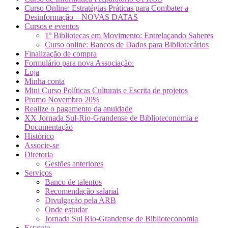
Curso Online: Estratégias Práticas para Combater a
Desinformação – NOVAS DATAS
Cursos e eventos
1º Bibliotecas em Movimento: Entrelaçando Saberes
Curso online: Bancos de Dados para Bibliotecários
Finalização de compra
Formulário para nova Associação:
Loja
Minha conta
Mini Curso Políticas Culturais e Escrita de projetos
Promo Novembro 20%
Realize o pagamento da anuidade
XX Jornada Sul-Rio-Grandense de Biblioteconomia e
Documentação
Histórico
Associe-se
Diretoria
Gestões anteriores
Serviços
Banco de talentos
Recomendação salarial
Divulgação pela ARB
Onde estudar
Jornada Sul Rio-Grandense de Biblioteconomia
Estatuto