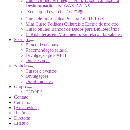
Curso Online: Estratégias Práticas para Combater a
Desinformação – NOVAS DATAS
“Senta que lá vem história!” 📚
Curso de Informática Preparatório UFRGS
Mini Curso Políticas Culturais e Escrita de projetos
Curso online: Bancos de Dados para Bibliotecários
1º Bibliotecas em Movimento: Entrelaçando Saberes
Serviços
Banco de talentos
Recomendação salarial
Divulgação pela ARB
Onde estudar
Notícias
Cursos e eventos
Divulgações
Oportunidades
Grupos
GIDJ/RS
Contato
Carrinho
[Área restrita]
Histórico
Diretoria
Estatuto