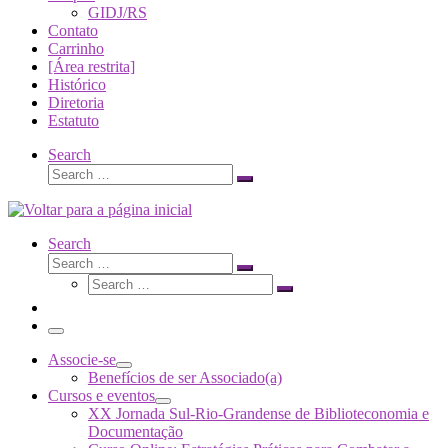
GIDJ/RS
Contato
Carrinho
[Área restrita]
Histórico
Diretoria
Estatuto
Search
Search
Search
…
Search
Search
Search
Search
…
Search
…
Menu
Associe-se
Benefícios de ser Associado(a)
Cursos e eventos
XX Jornada Sul-Rio-Grandense de Biblioteconomia e
Documentação