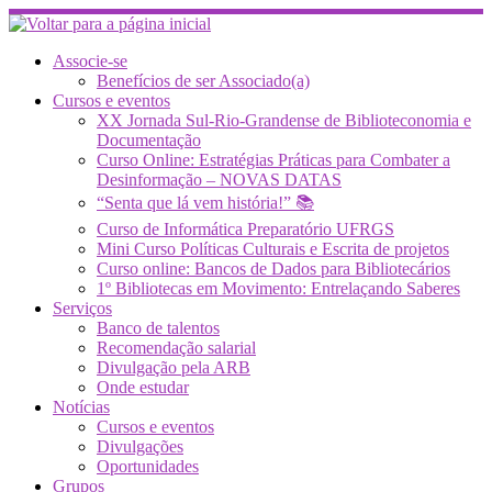
Skip
to
content
Associe-se
Benefícios de ser Associado(a)
Cursos e eventos
XX Jornada Sul-Rio-Grandense de Biblioteconomia e
Documentação
Curso Online: Estratégias Práticas para Combater a
Desinformação – NOVAS DATAS
“Senta que lá vem história!” 📚
Curso de Informática Preparatório UFRGS
Mini Curso Políticas Culturais e Escrita de projetos
Curso online: Bancos de Dados para Bibliotecários
1º Bibliotecas em Movimento: Entrelaçando Saberes
Serviços
Banco de talentos
Recomendação salarial
Divulgação pela ARB
Onde estudar
Notícias
Cursos e eventos
Divulgações
Oportunidades
Grupos