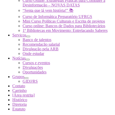
Curso Online: Estratégias Práticas para Combater a
Desinformação – NOVAS DATAS
“Senta que lá vem história!” 📚
Curso de Informática Preparatório UFRGS
Mini Curso Políticas Culturais e Escrita de projetos
Curso online: Bancos de Dados para Bibliotecários
1º Bibliotecas em Movimento: Entrelaçando Saberes
Serviços
Banco de talentos
Recomendação salarial
Divulgação pela ARB
Onde estudar
Notícias
Cursos e eventos
Divulgações
Oportunidades
Grupos
GIDJ/RS
Contato
Carrinho
[Área restrita]
Histórico
Diretoria
Estatuto