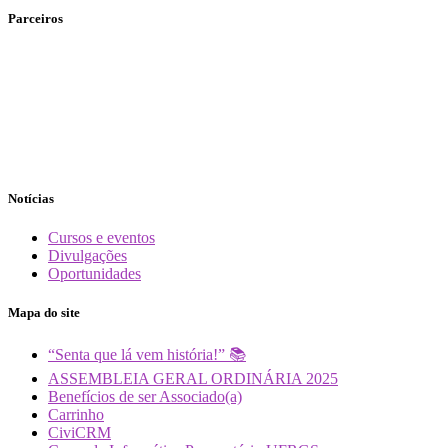
Parceiros
Notícias
Cursos e eventos
Divulgações
Oportunidades
Mapa do site
“Senta que lá vem história!” 📚
ASSEMBLEIA GERAL ORDINÁRIA 2025
Benefícios de ser Associado(a)
Carrinho
CiviCRM