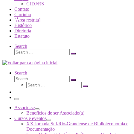
GIDJ/RS
Contato
Carrinho
[Área restrita]
Histórico
Diretoria
Estatuto
Search
Search
Search
…
Search
Search
Search
Search
…
Search
…
Menu
Associe-se
Benefícios de ser Associado(a)
Cursos e eventos
XX Jornada Sul-Rio-Grandense de Biblioteconomia e
Documentação