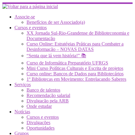
Skip
to
content
Associe-se
Benefícios de ser Associado(a)
Cursos e eventos
XX Jornada Sul-Rio-Grandense de Biblioteconomia e
Documentação
Curso Online: Estratégias Práticas para Combater a
Desinformação – NOVAS DATAS
“Senta que lá vem história!” 📚
Curso de Informática Preparatório UFRGS
Mini Curso Políticas Culturais e Escrita de projetos
Curso online: Bancos de Dados para Bibliotecários
1º Bibliotecas em Movimento: Entrelaçando Saberes
Serviços
Banco de talentos
Recomendação salarial
Divulgação pela ARB
Onde estudar
Notícias
Cursos e eventos
Divulgações
Oportunidades
Grupos