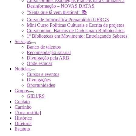
Curso Online: Estratégias Práticas para Combater a
Desinformação – NOVAS DATAS
“Senta que lá vem história!” 📚
Curso de Informática Preparatório UFRGS
Mini Curso Políticas Culturais e Escrita de projetos
Curso online: Bancos de Dados para Bibliotecários
1º Bibliotecas em Movimento: Entrelaçando Saberes
Serviços
Banco de talentos
Recomendação salarial
Divulgação pela ARB
Onde estudar
Notícias
Cursos e eventos
Divulgações
Oportunidades
Grupos
GIDJ/RS
Contato
Carrinho
[Área restrita]
Histórico
Diretoria
Estatuto