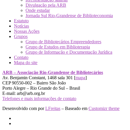
Divulgação pela ARB
Onde estudar
Jornada Sul Rio-Grandense de Biblioteconomia
Estatuto
Notícias
Nossas Ações
Grupos
Grupo de Bibliotecários Empreendedores
Grupo de Estudos em Biblioterapia
Grupo de Informação e Documentação Jurídica
Contato
Mapa do site
ARB – Associação Rio-Grandense de Bibliotecários
Av. Benjamin Constant, 1468 sala 301 [
mapa
]
CEP 90550-002 – Bairro São João
Porto Alegre – Rio Grande do Sul – Brasil
E-mail: arb@arb.org.br
Telefones e mais informações de contato
Desenvolvido com
por
LFreitas
– Baseado em
Customizr theme