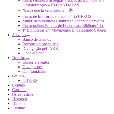
Curso Online: Estratégias Práticas para Combater a
Desinformação – NOVAS DATAS
“Senta que lá vem história!” 📚
Curso de Informática Preparatório UFRGS
Mini Curso Políticas Culturais e Escrita de projetos
Curso online: Bancos de Dados para Bibliotecários
1º Bibliotecas em Movimento: Entrelaçando Saberes
Serviços
Banco de talentos
Recomendação salarial
Divulgação pela ARB
Onde estudar
Notícias
Cursos e eventos
Divulgações
Oportunidades
Grupos
GIDJ/RS
Contato
Carrinho
[Área restrita]
Histórico
Diretoria
Estatuto