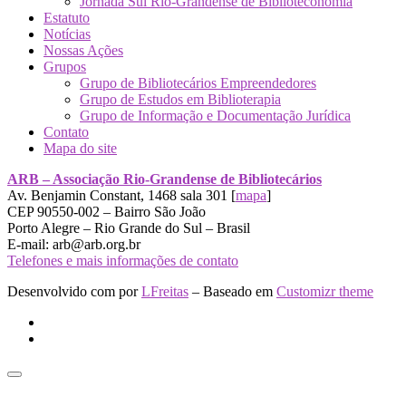
Jornada Sul Rio-Grandense de Biblioteconomia
Estatuto
Notícias
Nossas Ações
Grupos
Grupo de Bibliotecários Empreendedores
Grupo de Estudos em Biblioterapia
Grupo de Informação e Documentação Jurídica
Contato
Mapa do site
ARB – Associação Rio-Grandense de Bibliotecários
Av. Benjamin Constant, 1468 sala 301 [
mapa
]
CEP 90550-002 – Bairro São João
Porto Alegre – Rio Grande do Sul – Brasil
E-mail: arb@arb.org.br
Telefones e mais informações de contato
Desenvolvido com
por
LFreitas
– Baseado em
Customizr theme