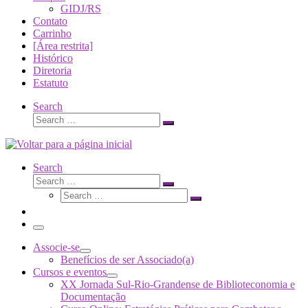
GIDJ/RS
Contato
Carrinho
[Área restrita]
Histórico
Diretoria
Estatuto
Search
Search
Search
…
Search
Search
Search
Search
…
Search
…
Menu
Associe-se
Benefícios de ser Associado(a)
Cursos e eventos
XX Jornada Sul-Rio-Grandense de Biblioteconomia e
Documentação