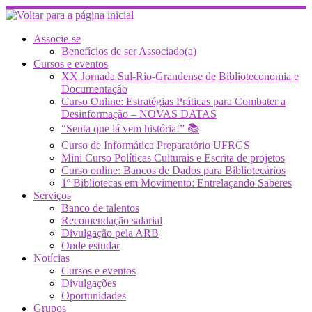
Skip
to
content
Associe-se
Benefícios de ser Associado(a)
Cursos e eventos
XX Jornada Sul-Rio-Grandense de Biblioteconomia e
Documentação
Curso Online: Estratégias Práticas para Combater a
Desinformação – NOVAS DATAS
“Senta que lá vem história!” 📚
Curso de Informática Preparatório UFRGS
Mini Curso Políticas Culturais e Escrita de projetos
Curso online: Bancos de Dados para Bibliotecários
1º Bibliotecas em Movimento: Entrelaçando Saberes
Serviços
Banco de talentos
Recomendação salarial
Divulgação pela ARB
Onde estudar
Notícias
Cursos e eventos
Divulgações
Oportunidades
Grupos