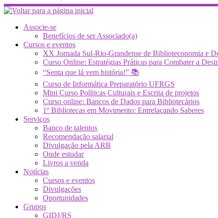
Skip
to
content
Associe-se
Benefícios de ser Associado(a)
Cursos e eventos
XX Jornada Sul-Rio-Grandense de Biblioteconomia e 
Curso Online: Estratégias Práticas para Combater a 
“Senta que lá vem história!” 📚
Curso de Informática Preparatório UFRGS
Mini Curso Políticas Culturais e Escrita de projetos
Curso online: Bancos de Dados para Bibliotecários
1º Bibliotecas em Movimento: Entrelaçando Saberes
Serviços
Banco de talentos
Recomendação salarial
Divulgação pela ARB
Onde estudar
Livros a venda
Notícias
Cursos e eventos
Divulgações
Oportunidades
Grupos
GIDJ/RS