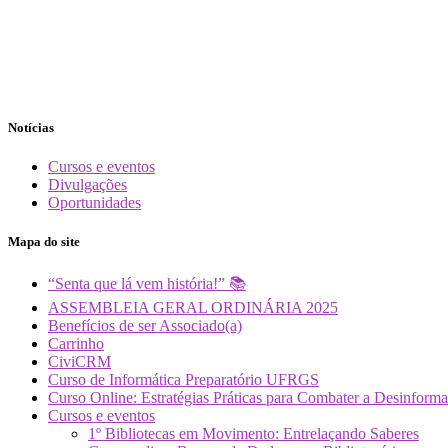
Notícias
Cursos e eventos
Divulgações
Oportunidades
Mapa do site
“Senta que lá vem história!” 📚
ASSEMBLEIA GERAL ORDINÁRIA 2025
Benefícios de ser Associado(a)
Carrinho
CiviCRM
Curso de Informática Preparatório UFRGS
Curso Online: Estratégias Práticas para Combater a Desin
Cursos e eventos
1º Bibliotecas em Movimento: Entrelaçando Saberes