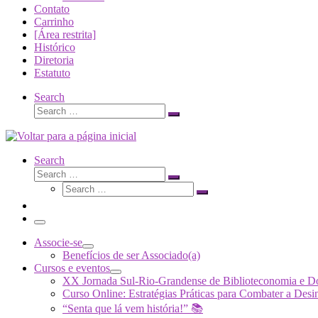
Contato
Carrinho
[Área restrita]
Histórico
Diretoria
Estatuto
Search
Search
Search
…
Search
Search
Search
Search
…
Search
…
Menu
Associe-se
Benefícios de ser Associado(a)
Cursos e eventos
XX Jornada Sul-Rio-Grandense de Biblioteconomia e 
Curso Online: Estratégias Práticas para Combater a 
“Senta que lá vem história!” 📚