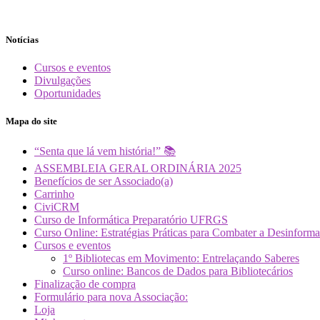
Notícias
Cursos e eventos
Divulgações
Oportunidades
Mapa do site
“Senta que lá vem história!” 📚
ASSEMBLEIA GERAL ORDINÁRIA 2025
Benefícios de ser Associado(a)
Carrinho
CiviCRM
Curso de Informática Preparatório UFRGS
Curso Online: Estratégias Práticas para Combater a Desin
Cursos e eventos
1º Bibliotecas em Movimento: Entrelaçando Saberes
Curso online: Bancos de Dados para Bibliotecários
Finalização de compra
Formulário para nova Associação:
Loja