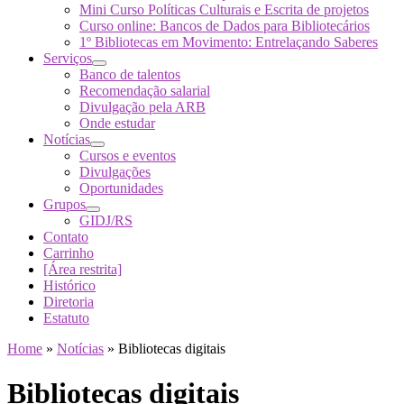
Mini Curso Políticas Culturais e Escrita de projetos
Curso online: Bancos de Dados para Bibliotecários
1º Bibliotecas em Movimento: Entrelaçando Saberes
Serviços
Banco de talentos
Recomendação salarial
Divulgação pela ARB
Onde estudar
Notícias
Cursos e eventos
Divulgações
Oportunidades
Grupos
GIDJ/RS
Contato
Carrinho
[Área restrita]
Histórico
Diretoria
Estatuto
Home
»
Notícias
»
Bibliotecas digitais
Bibliotecas digitais