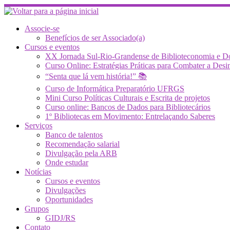
Skip
to
content
Associe-se
Benefícios de ser Associado(a)
Cursos e eventos
XX Jornada Sul-Rio-Grandense de Biblioteconomia e 
Curso Online: Estratégias Práticas para Combater a 
“Senta que lá vem história!” 📚
Curso de Informática Preparatório UFRGS
Mini Curso Políticas Culturais e Escrita de projetos
Curso online: Bancos de Dados para Bibliotecários
1º Bibliotecas em Movimento: Entrelaçando Saberes
Serviços
Banco de talentos
Recomendação salarial
Divulgação pela ARB
Onde estudar
Notícias
Cursos e eventos
Divulgações
Oportunidades
Grupos
GIDJ/RS
Contato