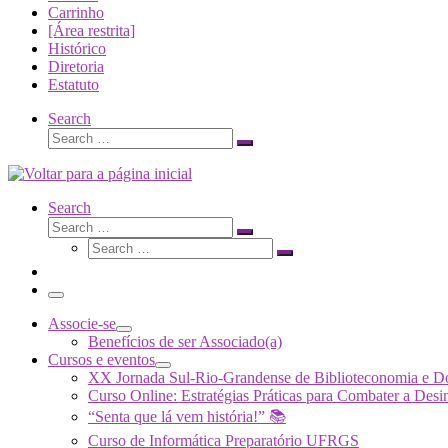
Carrinho
[Área restrita]
Histórico
Diretoria
Estatuto
Search
Search
Search
…
Search
Search
Search
Search
…
Search
…
Menu
Associe-se
Benefícios de ser Associado(a)
Cursos e eventos
XX Jornada Sul-Rio-Grandense de Biblioteconomia e 
Curso Online: Estratégias Práticas para Combater a 
“Senta que lá vem história!” 📚
Curso de Informática Preparatório UFRGS