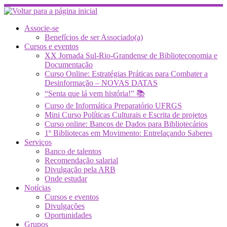
Skip
to
content
Associe-se
Benefícios de ser Associado(a)
Cursos e eventos
XX Jornada Sul-Rio-Grandense de Biblioteconomia e
Documentação
Curso Online: Estratégias Práticas para Combater a
Desinformação – NOVAS DATAS
“Senta que lá vem história!” 📚
Curso de Informática Preparatório UFRGS
Mini Curso Políticas Culturais e Escrita de projetos
Curso online: Bancos de Dados para Bibliotecários
1º Bibliotecas em Movimento: Entrelaçando Saberes
Serviços
Banco de talentos
Recomendação salarial
Divulgação pela ARB
Onde estudar
Notícias
Cursos e eventos
Divulgações
Oportunidades
Grupos