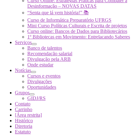
Curso Online: Estratégias Práticas para Combater a
Desinformação – NOVAS DATAS
“Senta que lá vem história!” 📚
Curso de Informática Preparatório UFRGS
Mini Curso Políticas Culturais e Escrita de projetos
Curso online: Bancos de Dados para Bibliotecários
1º Bibliotecas em Movimento: Entrelaçando Saberes
Serviços
Banco de talentos
Recomendação salarial
Divulgação pela ARB
Onde estudar
Notícias
Cursos e eventos
Divulgações
Oportunidades
Grupos
GIDJ/RS
Contato
Carrinho
[Área restrita]
Histórico
Diretoria
Estatuto