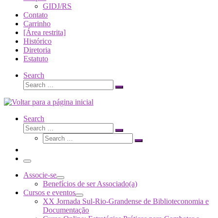
GIDJ/RS
Contato
Carrinho
[Área restrita]
Histórico
Diretoria
Estatuto
Search
Search
Search
…
Search
Search
Search
Search
…
Search
…
Menu
Associe-se
Benefícios de ser Associado(a)
Cursos e eventos
XX Jornada Sul-Rio-Grandense de Biblioteconomia e
Documentação