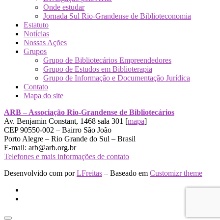
Onde estudar
Jornada Sul Rio-Grandense de Biblioteconomia
Estatuto
Notícias
Nossas Ações
Grupos
Grupo de Bibliotecários Empreendedores
Grupo de Estudos em Biblioterapia
Grupo de Informação e Documentação Jurídica
Contato
Mapa do site
ARB – Associação Rio-Grandense de Bibliotecários
Av. Benjamin Constant, 1468 sala 301 [
mapa
]
CEP 90550-002 – Bairro São João
Porto Alegre – Rio Grande do Sul – Brasil
E-mail: arb@arb.org.br
Telefones e mais informações de contato
Desenvolvido com
por
LFreitas
– Baseado em
Customizr theme