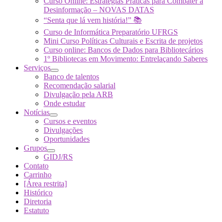
Curso Online: Estratégias Práticas para Combater a
Desinformação – NOVAS DATAS
“Senta que lá vem história!” 📚
Curso de Informática Preparatório UFRGS
Mini Curso Políticas Culturais e Escrita de projetos
Curso online: Bancos de Dados para Bibliotecários
1º Bibliotecas em Movimento: Entrelaçando Saberes
Serviços
Banco de talentos
Recomendação salarial
Divulgação pela ARB
Onde estudar
Notícias
Cursos e eventos
Divulgações
Oportunidades
Grupos
GIDJ/RS
Contato
Carrinho
[Área restrita]
Histórico
Diretoria
Estatuto