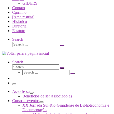
GIDJ/RS
Contato
Carrinho
[Área restrita]
Histórico
Diretoria
Estatuto
Search
Search
Search
…
Search
Search
Search
Search
…
Search
…
Menu
Associe-se
Benefícios de ser Associado(a)
Cursos e eventos
XX Jornada Sul-Rio-Grandense de Biblioteconomia e
Documentação