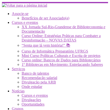
Skip
to
content
Associe-se
Benefícios de ser Associado(a)
Cursos e eventos
XX Jornada Sul-Rio-Grandense de Biblioteconomia e
Documentação
Curso Online: Estratégias Práticas para Combater a
Desinformação – NOVAS DATAS
“Senta que lá vem história!” 📚
Curso de Informática Preparatório UFRGS
Mini Curso Políticas Culturais e Escrita de projetos
Curso online: Bancos de Dados para Bibliotecários
1º Bibliotecas em Movimento: Entrelaçando Saberes
Serviços
Banco de talentos
Recomendação salarial
Divulgação pela ARB
Onde estudar
Notícias
Cursos e eventos
Divulgações
Oportunidades
Grupos