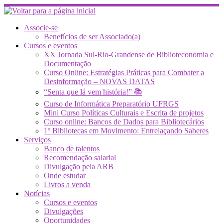
Skip
to
content
Associe-se
Benefícios de ser Associado(a)
Cursos e eventos
XX Jornada Sul-Rio-Grandense de Biblioteconomia e
Documentação
Curso Online: Estratégias Práticas para Combater a
Desinformação – NOVAS DATAS
“Senta que lá vem história!” 📚
Curso de Informática Preparatório UFRGS
Mini Curso Políticas Culturais e Escrita de projetos
Curso online: Bancos de Dados para Bibliotecários
1º Bibliotecas em Movimento: Entrelaçando Saberes
Serviços
Banco de talentos
Recomendação salarial
Divulgação pela ARB
Onde estudar
Livros a venda
Notícias
Cursos e eventos
Divulgações
Oportunidades