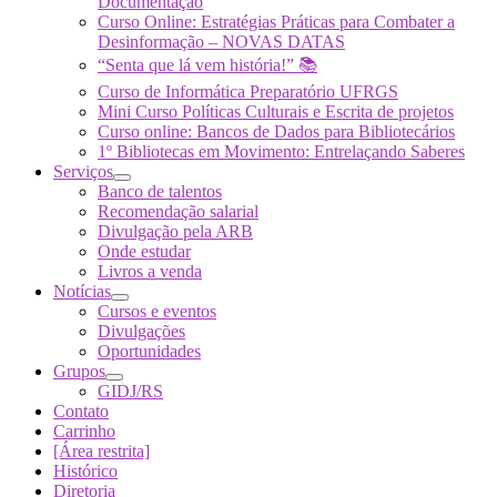
Documentação
Curso Online: Estratégias Práticas para Combater a
Desinformação – NOVAS DATAS
“Senta que lá vem história!” 📚
Curso de Informática Preparatório UFRGS
Mini Curso Políticas Culturais e Escrita de projetos
Curso online: Bancos de Dados para Bibliotecários
1º Bibliotecas em Movimento: Entrelaçando Saberes
Serviços
Banco de talentos
Recomendação salarial
Divulgação pela ARB
Onde estudar
Livros a venda
Notícias
Cursos e eventos
Divulgações
Oportunidades
Grupos
GIDJ/RS
Contato
Carrinho
[Área restrita]
Histórico
Diretoria