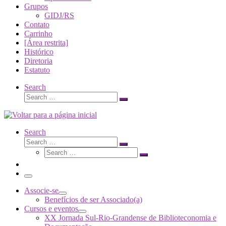
Grupos
GIDJ/RS
Contato
Carrinho
[Área restrita]
Histórico
Diretoria
Estatuto
Search
Search
Search
…
Search
Search
Search
Search
…
Search
…
Menu
Associe-se
Benefícios de ser Associado(a)
Cursos e eventos
XX Jornada Sul-Rio-Grandense de Biblioteconomia e