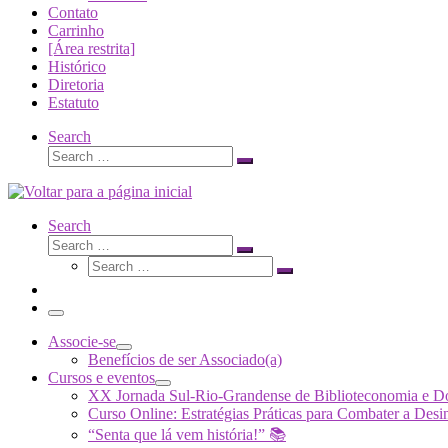
Contato
Carrinho
[Área restrita]
Histórico
Diretoria
Estatuto
Search
Search
Search
…
Search
Search
Search
Search
…
Search
…
Menu
Associe-se
Benefícios de ser Associado(a)
Cursos e eventos
XX Jornada Sul-Rio-Grandense de Biblioteconomia e 
Curso Online: Estratégias Práticas para Combater a 
“Senta que lá vem história!” 📚