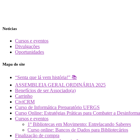
Notícias
Cursos e eventos
Divulgações
Oportunidades
Mapa do site
“Senta que lá vem história!” 📚
ASSEMBLEIA GERAL ORDINÁRIA 2025
Benefícios de ser Associado(a)
Carrinho
CiviCRM
Curso de Informática Preparatório UFRGS
Curso Online: Estratégias Práticas para Combater a Desin
Cursos e eventos
1º Bibliotecas em Movimento: Entrelaçando Saberes
Curso online: Bancos de Dados para Bibliotecários
Finalização de compra