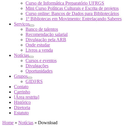
Curso de Informática Preparatório UFRGS
Mini Curso Políticas Culturais e Escrita de projetos
Curso online: Bancos de Dados para Bibliotecários
1º Bibliotecas em Movimento: Entrelaçando Saberes
Serviços
Banco de talentos
Recomendação salarial
Divulgação pela ARB
Onde estudar
Livros a venda
Notícias
Cursos e eventos
Divulgações
Oportunidades
Grupos
GIDJ/RS
Contato
Carrinho
[Área restrita]
Histórico
Diretoria
Estatuto
Home
»
Notícias
»
Download