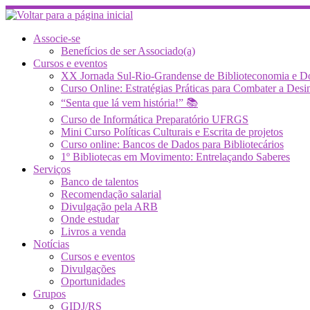
Skip
to
content
Associe-se
Benefícios de ser Associado(a)
Cursos e eventos
XX Jornada Sul-Rio-Grandense de Biblioteconomia e 
Curso Online: Estratégias Práticas para Combater a 
“Senta que lá vem história!” 📚
Curso de Informática Preparatório UFRGS
Mini Curso Políticas Culturais e Escrita de projetos
Curso online: Bancos de Dados para Bibliotecários
1º Bibliotecas em Movimento: Entrelaçando Saberes
Serviços
Banco de talentos
Recomendação salarial
Divulgação pela ARB
Onde estudar
Livros a venda
Notícias
Cursos e eventos
Divulgações
Oportunidades
Grupos
GIDJ/RS