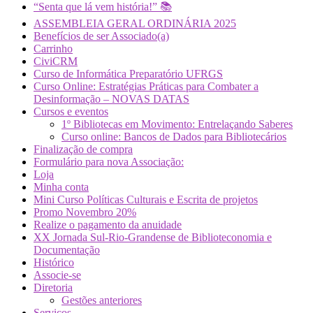
“Senta que lá vem história!” 📚
ASSEMBLEIA GERAL ORDINÁRIA 2025
Benefícios de ser Associado(a)
Carrinho
CiviCRM
Curso de Informática Preparatório UFRGS
Curso Online: Estratégias Práticas para Combater a
Desinformação – NOVAS DATAS
Cursos e eventos
1º Bibliotecas em Movimento: Entrelaçando Saberes
Curso online: Bancos de Dados para Bibliotecários
Finalização de compra
Formulário para nova Associação:
Loja
Minha conta
Mini Curso Políticas Culturais e Escrita de projetos
Promo Novembro 20%
Realize o pagamento da anuidade
XX Jornada Sul-Rio-Grandense de Biblioteconomia e
Documentação
Histórico
Associe-se
Diretoria
Gestões anteriores
Serviços