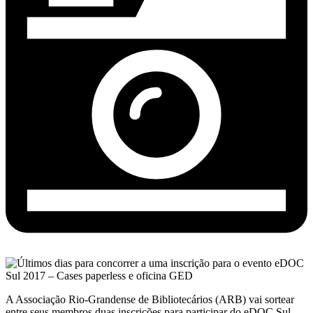
A Associação Rio-Grandense de Bibliotecários (ARB) vai sortear
entre ​​seus ​membros duas inscrições para participar do eDOC Sul