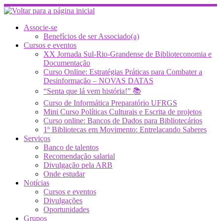
Skip
to
content
Associe-se
Benefícios de ser Associado(a)
Cursos e eventos
XX Jornada Sul-Rio-Grandense de Biblioteconomia e
Documentação
Curso Online: Estratégias Práticas para Combater a
Desinformação – NOVAS DATAS
“Senta que lá vem história!” 📚
Curso de Informática Preparatório UFRGS
Mini Curso Políticas Culturais e Escrita de projetos
Curso online: Bancos de Dados para Bibliotecários
1º Bibliotecas em Movimento: Entrelaçando Saberes
Serviços
Banco de talentos
Recomendação salarial
Divulgação pela ARB
Onde estudar
Notícias
Cursos e eventos
Divulgações
Oportunidades
Grupos