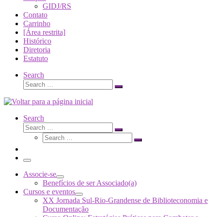
GIDJ/RS
Contato
Carrinho
[Área restrita]
Histórico
Diretoria
Estatuto
Search
Search
Search
…
Search
Search
Search
Search
…
Search
…
Menu
Associe-se
Benefícios de ser Associado(a)
Cursos e eventos
XX Jornada Sul-Rio-Grandense de Biblioteconomia e
Documentação