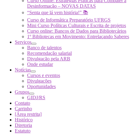
Curso Online: Estratégias Práticas para Combater a
Desinformação – NOVAS DATAS
“Senta que lá vem história!” 📚
Curso de Informática Preparatório UFRGS
Mini Curso Políticas Culturais e Escrita de projetos
Curso online: Bancos de Dados para Bibliotecários
1º Bibliotecas em Movimento: Entrelaçando Saberes
Serviços
Banco de talentos
Recomendação salarial
Divulgação pela ARB
Onde estudar
Notícias
Cursos e eventos
Divulgações
Oportunidades
Grupos
GIDJ/RS
Contato
Carrinho
[Área restrita]
Histórico
Diretoria
Estatuto