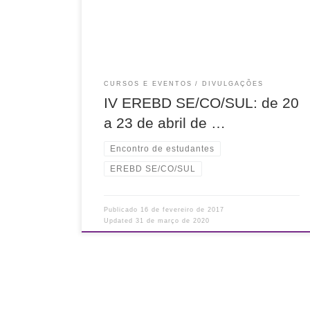
Sudeste, Centro-Oeste e Sul De 20 a 23 de abril
de 2017 […]
CURSOS E EVENTOS
DIVULGAÇÕES
IV EREBD SE/CO/SUL: de 20
a 23 de abril de …
Encontro de estudantes
EREBD SE/CO/SUL
Publicado
16 de fevereiro de 2017
Updated
31 de março de 2020