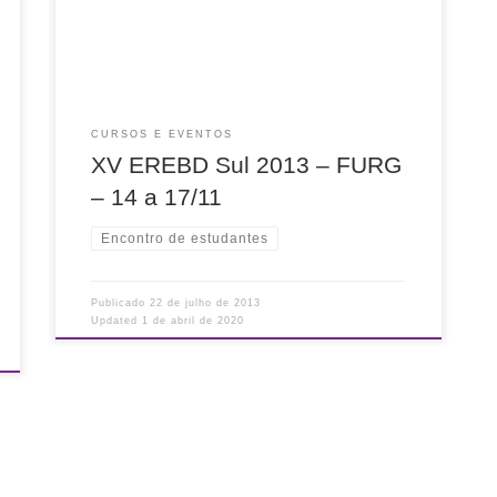
da Região Sul), que ocorrerá entre os dias 14 a
17 de novembro […]
CURSOS E EVENTOS
XV EREBD Sul 2013 – FURG
– 14 a 17/11
Encontro de estudantes
Publicado
22 de julho de 2013
Updated
1 de abril de 2020