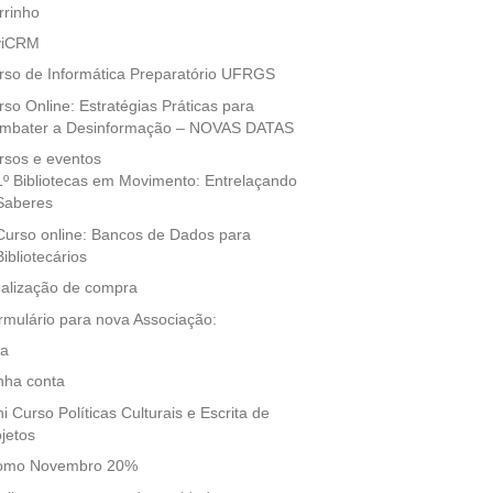
rrinho
viCRM
rso de Informática Preparatório UFRGS
rso Online: Estratégias Práticas para
mbater a Desinformação – NOVAS DATAS
rsos e eventos
1º Bibliotecas em Movimento: Entrelaçando
Saberes
Curso online: Bancos de Dados para
Bibliotecários
nalização de compra
rmulário para nova Associação:
ja
nha conta
i Curso Políticas Culturais e Escrita de
ojetos
omo Novembro 20%