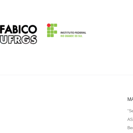
MA
“Se
AS
Be