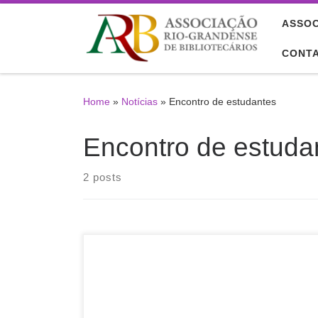
Skip to content
ASSOC
CONT
Home
»
Notícias
»
Encontro de estudantes
Encontro de estuda
2 posts
IV EREBD SE/CO/SUL IV Encontro Regional de
Estudantes de Biblioteconomia, Documentação,
Ciência e Gestão da Informação das regiões