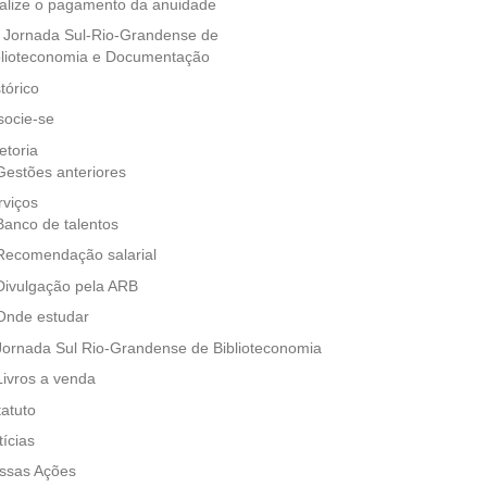
alize o pagamento da anuidade
 Jornada Sul-Rio-Grandense de
blioteconomia e Documentação
tórico
socie-se
etoria
Gestões anteriores
rviços
Banco de talentos
Recomendação salarial
Divulgação pela ARB
Onde estudar
Jornada Sul Rio-Grandense de Biblioteconomia
Livros a venda
tatuto
tícias
ssas Ações