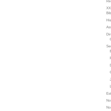
Re
XX
Bi
His
As
Dir
Se
Es
No
No