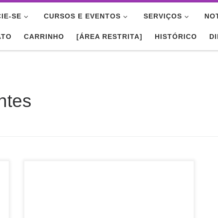
IE-SE
CURSOS E EVENTOS
SERVIÇOS
NO
ATO
CARRINHO
[ÁREA RESTRITA]
HISTÓRICO
D
ntes
Divulgamos o XV EREBD Sul (Encontro Regional
de Estudantes de Biblioteconomia,
Documentação, Ciência e Gestão da Informação