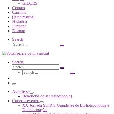
GIDJ/RS
Contato
Carrinho
[Área restrita]
Histórico
Diretoria
Estatuto
Search
Search
Search
…
Search
Search
Search
Search
…
Search
…
Menu
Associe-se
Benefícios de ser Associado(a)
Cursos e eventos
XX Jornada Sul-Rio-Grandense de Biblioteconomia e
Documentação