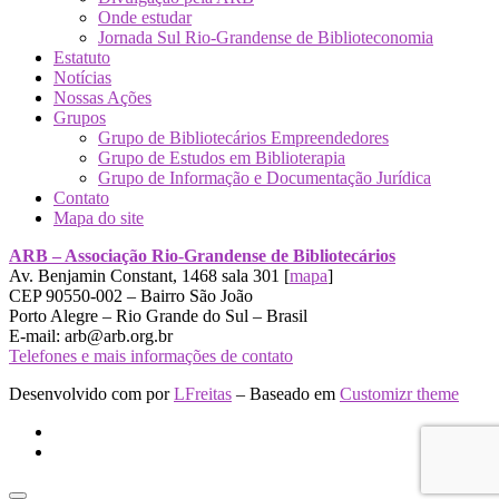
Onde estudar
Jornada Sul Rio-Grandense de Biblioteconomia
Estatuto
Notícias
Nossas Ações
Grupos
Grupo de Bibliotecários Empreendedores
Grupo de Estudos em Biblioterapia
Grupo de Informação e Documentação Jurídica
Contato
Mapa do site
ARB – Associação Rio-Grandense de Bibliotecários
Av. Benjamin Constant, 1468 sala 301 [
mapa
]
CEP 90550-002 – Bairro São João
Porto Alegre – Rio Grande do Sul – Brasil
E-mail: arb@arb.org.br
Telefones e mais informações de contato
Desenvolvido com
por
LFreitas
– Baseado em
Customizr theme