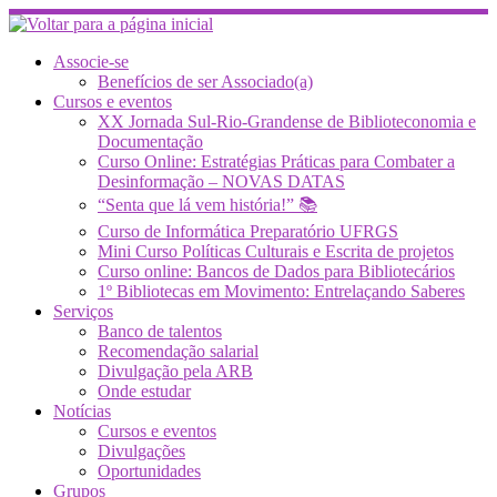
Skip
to
content
Associe-se
Benefícios de ser Associado(a)
Cursos e eventos
XX Jornada Sul-Rio-Grandense de Biblioteconomia e
Documentação
Curso Online: Estratégias Práticas para Combater a
Desinformação – NOVAS DATAS
“Senta que lá vem história!” 📚
Curso de Informática Preparatório UFRGS
Mini Curso Políticas Culturais e Escrita de projetos
Curso online: Bancos de Dados para Bibliotecários
1º Bibliotecas em Movimento: Entrelaçando Saberes
Serviços
Banco de talentos
Recomendação salarial
Divulgação pela ARB
Onde estudar
Notícias
Cursos e eventos
Divulgações
Oportunidades
Grupos