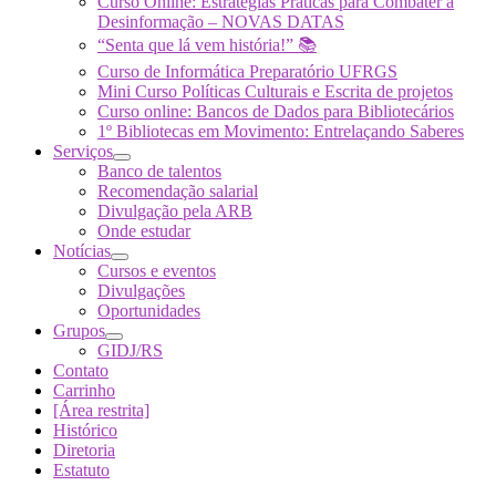
Curso Online: Estratégias Práticas para Combater a
Desinformação – NOVAS DATAS
“Senta que lá vem história!” 📚
Curso de Informática Preparatório UFRGS
Mini Curso Políticas Culturais e Escrita de projetos
Curso online: Bancos de Dados para Bibliotecários
1º Bibliotecas em Movimento: Entrelaçando Saberes
Serviços
Banco de talentos
Recomendação salarial
Divulgação pela ARB
Onde estudar
Notícias
Cursos e eventos
Divulgações
Oportunidades
Grupos
GIDJ/RS
Contato
Carrinho
[Área restrita]
Histórico
Diretoria
Estatuto