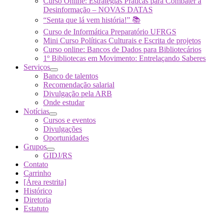
Curso Online: Estratégias Práticas para Combater a
Desinformação – NOVAS DATAS
“Senta que lá vem história!” 📚
Curso de Informática Preparatório UFRGS
Mini Curso Políticas Culturais e Escrita de projetos
Curso online: Bancos de Dados para Bibliotecários
1º Bibliotecas em Movimento: Entrelaçando Saberes
Serviços
Banco de talentos
Recomendação salarial
Divulgação pela ARB
Onde estudar
Notícias
Cursos e eventos
Divulgações
Oportunidades
Grupos
GIDJ/RS
Contato
Carrinho
[Área restrita]
Histórico
Diretoria
Estatuto