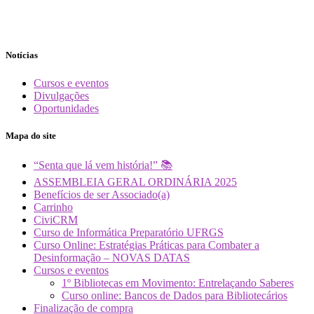
Notícias
Cursos e eventos
Divulgações
Oportunidades
Mapa do site
“Senta que lá vem história!” 📚
ASSEMBLEIA GERAL ORDINÁRIA 2025
Benefícios de ser Associado(a)
Carrinho
CiviCRM
Curso de Informática Preparatório UFRGS
Curso Online: Estratégias Práticas para Combater a
Desinformação – NOVAS DATAS
Cursos e eventos
1º Bibliotecas em Movimento: Entrelaçando Saberes
Curso online: Bancos de Dados para Bibliotecários
Finalização de compra