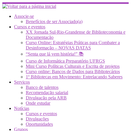
Skip
to
content
Associe-se
Benefícios de ser Associado(a)
Cursos e eventos
XX Jornada Sul-Rio-Grandense de Biblioteconomia e
Documentação
Curso Online: Estratégias Práticas para Combater a
Desinformação – NOVAS DATAS
“Senta que lá vem história!” 📚
Curso de Informática Preparatório UFRGS
Mini Curso Políticas Culturais e Escrita de projetos
Curso online: Bancos de Dados para Bibliotecários
1º Bibliotecas em Movimento: Entrelaçando Saberes
Serviços
Banco de talentos
Recomendação salarial
Divulgação pela ARB
Onde estudar
Notícias
Cursos e eventos
Divulgações
Oportunidades
Grupos