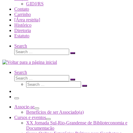
GIDJ/RS
Contato
Carrinho
[Área restrita]
Histórico
Diretoria
Estatuto
Search
Search
Search
…
Search
Search
Search
Search
…
Search
…
Menu
Associe-se
Benefícios de ser Associado(a)
Cursos e eventos
XX Jornada Sul-Rio-Grandense de Biblioteconomia e
Documentação