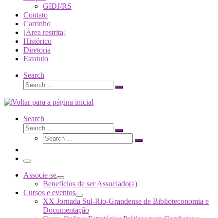
GIDJ/RS
Contato
Carrinho
[Área restrita]
Histórico
Diretoria
Estatuto
Search
Search
Search
…
Search
Search
Search
Search
…
Search
…
Menu
Associe-se
Benefícios de ser Associado(a)
Cursos e eventos
XX Jornada Sul-Rio-Grandense de Biblioteconomia e
Documentação