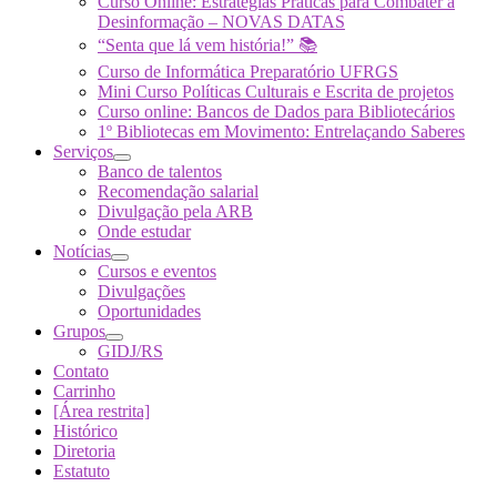
Curso Online: Estratégias Práticas para Combater a
Desinformação – NOVAS DATAS
“Senta que lá vem história!” 📚
Curso de Informática Preparatório UFRGS
Mini Curso Políticas Culturais e Escrita de projetos
Curso online: Bancos de Dados para Bibliotecários
1º Bibliotecas em Movimento: Entrelaçando Saberes
Serviços
Banco de talentos
Recomendação salarial
Divulgação pela ARB
Onde estudar
Notícias
Cursos e eventos
Divulgações
Oportunidades
Grupos
GIDJ/RS
Contato
Carrinho
[Área restrita]
Histórico
Diretoria
Estatuto