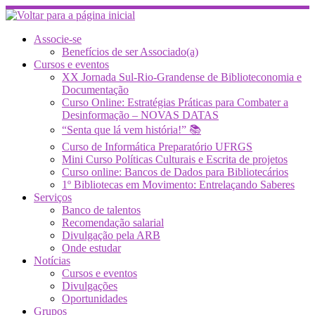
Skip
to
content
Associe-se
Benefícios de ser Associado(a)
Cursos e eventos
XX Jornada Sul-Rio-Grandense de Biblioteconomia e
Documentação
Curso Online: Estratégias Práticas para Combater a
Desinformação – NOVAS DATAS
“Senta que lá vem história!” 📚
Curso de Informática Preparatório UFRGS
Mini Curso Políticas Culturais e Escrita de projetos
Curso online: Bancos de Dados para Bibliotecários
1º Bibliotecas em Movimento: Entrelaçando Saberes
Serviços
Banco de talentos
Recomendação salarial
Divulgação pela ARB
Onde estudar
Notícias
Cursos e eventos
Divulgações
Oportunidades
Grupos