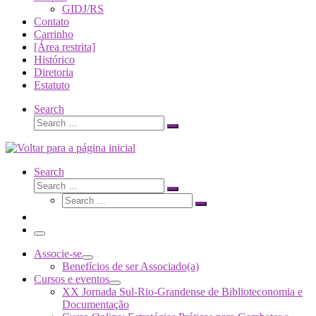
GIDJ/RS
Contato
Carrinho
[Área restrita]
Histórico
Diretoria
Estatuto
Search
Search
Search
…
Search
Search
Search
Search
…
Search
…
Menu
Associe-se
Benefícios de ser Associado(a)
Cursos e eventos
XX Jornada Sul-Rio-Grandense de Biblioteconomia e
Documentação