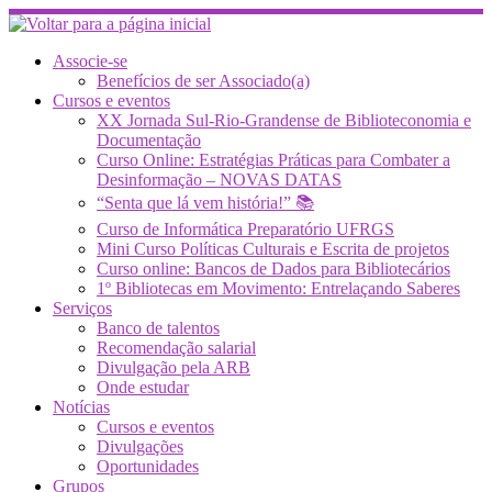
Skip
to
content
Associe-se
Benefícios de ser Associado(a)
Cursos e eventos
XX Jornada Sul-Rio-Grandense de Biblioteconomia e
Documentação
Curso Online: Estratégias Práticas para Combater a
Desinformação – NOVAS DATAS
“Senta que lá vem história!” 📚
Curso de Informática Preparatório UFRGS
Mini Curso Políticas Culturais e Escrita de projetos
Curso online: Bancos de Dados para Bibliotecários
1º Bibliotecas em Movimento: Entrelaçando Saberes
Serviços
Banco de talentos
Recomendação salarial
Divulgação pela ARB
Onde estudar
Notícias
Cursos e eventos
Divulgações
Oportunidades
Grupos