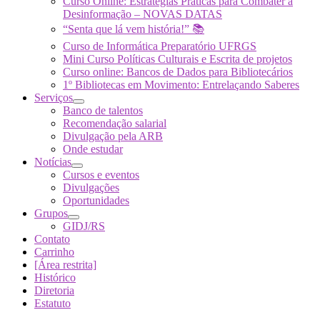
Curso Online: Estratégias Práticas para Combater a
Desinformação – NOVAS DATAS
“Senta que lá vem história!” 📚
Curso de Informática Preparatório UFRGS
Mini Curso Políticas Culturais e Escrita de projetos
Curso online: Bancos de Dados para Bibliotecários
1º Bibliotecas em Movimento: Entrelaçando Saberes
Serviços
Banco de talentos
Recomendação salarial
Divulgação pela ARB
Onde estudar
Notícias
Cursos e eventos
Divulgações
Oportunidades
Grupos
GIDJ/RS
Contato
Carrinho
[Área restrita]
Histórico
Diretoria
Estatuto